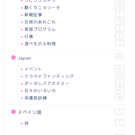
リビングストン
動くセニョリータ
13
新聞記事
1
日常のあれこれ
10
英語プログラム
2
行事
1
食べもの＆料理
2
131
Japan
イベント
40
クラウドファンディング
10
ボーダレスアカデミー
4
日々のいろいろ
42
派遣前訓練
38
1
スペイン語
詩
1