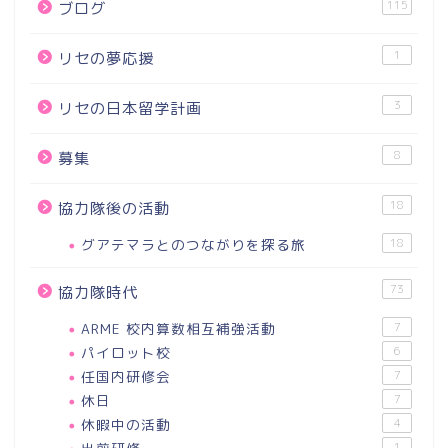
115
ブログ
1
リセの夢応援
3
リセの日本留学計画
8
募集
18
協力隊後の活動
グアテマラとのつながりを探る旅
18
73
協力隊時代
ARME 校内算数相互補強活動
7
パイロット校
6
任国内研修会
7
休日
7
休暇中の活動
4
1