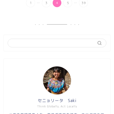
...
...
1
3
4
5
39
セニョリータ Saki
Think Globally, Act Locally