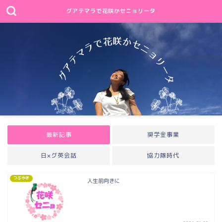
グアテマラで花咲かセニョリータ
最新記事
奨学金事業
日×グ英会話
協力隊時代
つぶやき
人生前向きに