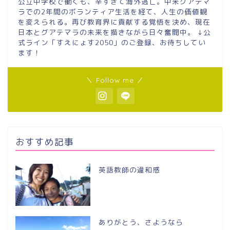
公立中学校で働くも、辛すぎて海外逃亡。中米グアテマ
ラでの2年間のボランティア生活を経て、人生の価値観
を変えられる。再び教育界に貢献する覚悟を決め、現在
日本とグアテマラの未来を描きながら日々奮闘中。 ↓公
式ライン「すえにょす2050」のご登録、お待ちしてい
ます！
＼ Follow me ／
おすすめ記事
英語教師の違和感
ありがとう、さようなら