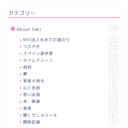
カテゴリー
353
About Saki
NPO法人化までの道のり
4
つぶやき
148
スペイン語学習
13
タイムマシーン
4
信仰
6
夢
18
家族＆地元
9
心と会話
70
思い出話
23
本・映画
21
発見
9
聞くセニョリータ
26
闘病記録
6