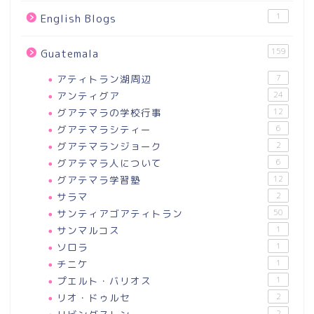
1
English Blogs
159
Guatemala
アティトラン湖周辺
7
アンティグア
24
グアテマラの学校行事
12
グアテマラシティー
6
グアテマランジョーク
2
グアテマラ人について
6
グアテマラ学習塾
12
サラマ
2
サンティアゴアティトラン
50
サンマルコス
1
ソロラ
1
チニケ
1
プエルト・バリオス
1
リオ・ドゥルセ
2
2