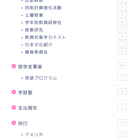
出前研修
四則計算強化活動
4
土曜授業
3
学年別教員研修会
6
授業研究
10
教員対象学力テスト
6
日本文化紹介
7
算数委員会
5
59
奨学金事業
英語プログラム
5
4
学習塾
4
支出報告
27
旅行
アメリカ
10