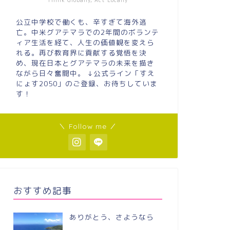
Think Globally, Act Locally
公立中学校で働くも、辛すぎて海外逃
亡。中米グアテマラでの2年間のボランテ
ィア生活を経て、人生の価値観を変えら
れる。再び教育界に貢献する覚悟を決
め、現在日本とグアテマラの未来を描き
ながら日々奮闘中。 ↓公式ライン「すえ
にょす2050」のご登録、お待ちしていま
す！
＼ Follow me ／
おすすめ記事
ありがとう、さようなら