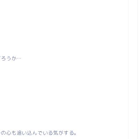
を
だろうか…
身の心も追い込んでいる気がする。