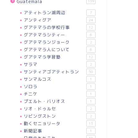
Guatemala
159
アティトラン湖周辺
7
アンティグア
24
グアテマラの学校行事
12
グアテマラシティー
6
グアテマランジョーク
2
グアテマラ人について
6
グアテマラ学習塾
12
サラマ
2
サンティアゴアティトラン
50
サンマルコス
1
ソロラ
1
チニケ
1
プエルト・バリオス
1
リオ・ドゥルセ
2
リビングストン
2
動くセニョリータ
13
新聞記事
1