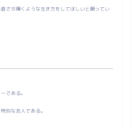
素直さが輝くような生き方をしてほしいと願ってい
。
ィーである。
て特別な友人である。