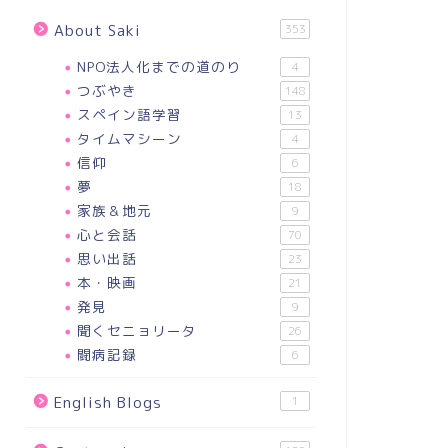
About Saki
353
NPO法人化までの道のり
4
つぶやき
148
スペイン語学習
13
タイムマシーン
4
信仰
6
夢
18
家族＆地元
9
心と会話
70
思い出話
23
本・映画
21
発見
9
聞くセニョリータ
26
闘病記録
6
English Blogs
1