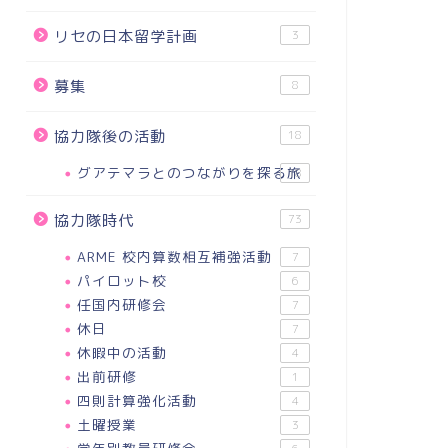
リセの日本留学計画
3
募集
8
協力隊後の活動
18
グアテマラとのつながりを探る旅
18
協力隊時代
73
ARME 校内算数相互補強活動
7
パイロット校
6
任国内研修会
7
休日
7
休暇中の活動
4
出前研修
1
四則計算強化活動
4
土曜授業
3