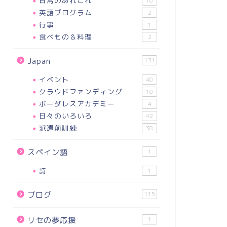
日常のあれこれ
10
英語プログラム
2
行事
1
食べもの＆料理
2
Japan
131
イベント
40
クラウドファンディング
10
ボーダレスアカデミー
4
日々のいろいろ
42
派遣前訓練
38
スペイン語
1
詩
1
ブログ
115
リセの夢応援
1