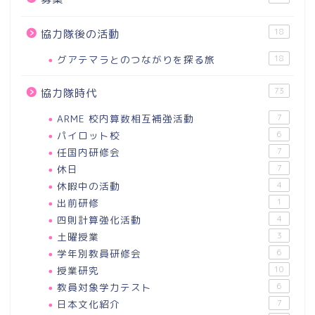
18
協力隊後の活動
グアテマラとのつながりを探る旅
18
73
協力隊時代
ARME 校内算数相互補強活動
7
パイロット校
6
任国内研修会
7
休日
7
休暇中の活動
4
出前研修
1
四則計算強化活動
4
土曜授業
3
学年別教員研修会
6
授業研究
10
教員対象学力テスト
6
日本文化紹介
7