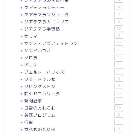
グアテマラの学校行事
グアテマラシティー
6
グアテマランジョーク
2
グアテマラ人について
6
グアテマラ学習塾
12
サラマ
2
サンティアゴアティトラン
50
サンマルコス
1
ソロラ
1
チニケ
1
プエルト・バリオス
1
リオ・ドゥルセ
2
リビングストン
2
動くセニョリータ
13
新聞記事
1
日常のあれこれ
10
英語プログラム
2
行事
1
食べもの＆料理
2