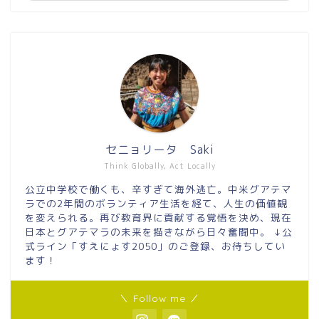
セニョリータ Saki
Think Globally, Act Locally
公立中学校で働くも、辛すぎて海外逃亡。中米グアテマ
ラでの2年間のボランティア生活を経て、人生の価値観
を変えられる。再び教育界に貢献する覚悟を決め、現在
日本とグアテマラの未来を描きながら日々奮闘中。 ↓公
式ライン「すえにょす2050」のご登録、お待ちしてい
ます！
＼ Follow me ／