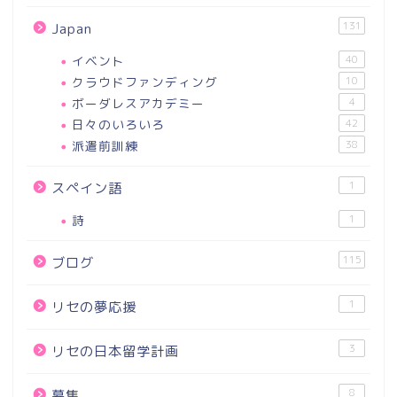
131
Japan
イベント
40
クラウドファンディング
10
ボーダレスアカデミー
4
日々のいろいろ
42
派遣前訓練
38
1
スペイン語
詩
1
115
ブログ
1
リセの夢応援
3
リセの日本留学計画
8
募集