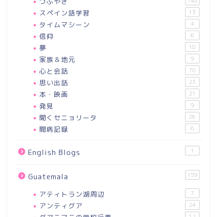
つぶやき
148
スペイン語学習
13
タイムマシーン
4
信仰
6
夢
18
家族＆地元
9
心と会話
70
思い出話
23
本・映画
21
発見
9
聞くセニョリータ
26
闘病記録
6
1
English Blogs
159
Guatemala
アティトラン湖周辺
7
アンティグア
24
12