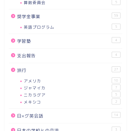
算数委員会
5
59
奨学金事業
英語プログラム
5
4
学習塾
4
支出報告
27
旅行
アメリカ
10
ジャマイカ
7
ニカラグア
5
メキシコ
2
14
日×グ英会話
3
日本の学校との交流