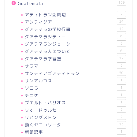
159
Guatemala
アティトラン湖周辺
7
アンティグア
24
グアテマラの学校行事
12
グアテマラシティー
6
グアテマランジョーク
2
グアテマラ人について
6
グアテマラ学習塾
12
サラマ
2
サンティアゴアティトラン
50
サンマルコス
1
ソロラ
1
チニケ
1
プエルト・バリオス
1
リオ・ドゥルセ
2
リビングストン
2
動くセニョリータ
13
新聞記事
1