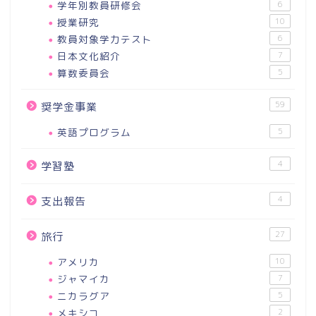
学年別教員研修会
6
授業研究
10
教員対象学力テスト
6
日本文化紹介
7
算数委員会
5
59
奨学金事業
英語プログラム
5
4
学習塾
4
支出報告
27
旅行
アメリカ
10
ジャマイカ
7
ニカラグア
5
メキシコ
2