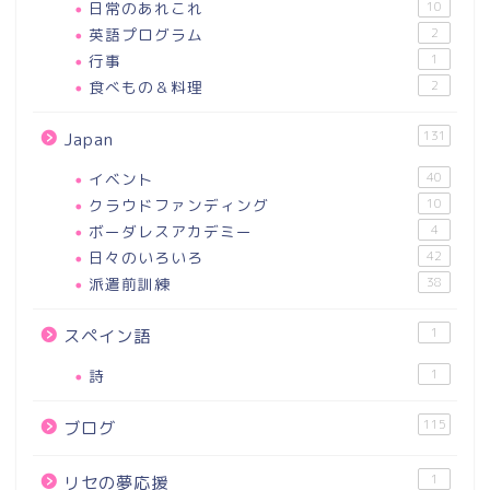
日常のあれこれ
10
英語プログラム
2
行事
1
食べもの＆料理
2
131
Japan
イベント
40
クラウドファンディング
10
ボーダレスアカデミー
4
日々のいろいろ
42
派遣前訓練
38
1
スペイン語
詩
1
115
ブログ
1
リセの夢応援