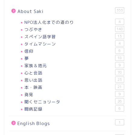
353
About Saki
NPO法人化までの道のり
4
つぶやき
148
スペイン語学習
13
タイムマシーン
4
信仰
6
夢
18
家族＆地元
9
心と会話
70
思い出話
23
本・映画
21
発見
9
聞くセニョリータ
26
闘病記録
6
1
English Blogs