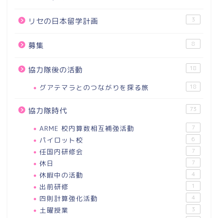
3
リセの日本留学計画
8
募集
18
協力隊後の活動
グアテマラとのつながりを探る旅
18
73
協力隊時代
ARME 校内算数相互補強活動
7
パイロット校
6
任国内研修会
7
休日
7
休暇中の活動
4
出前研修
1
四則計算強化活動
4
土曜授業
3