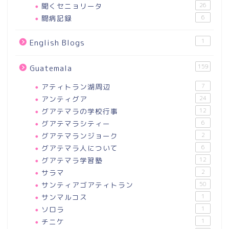
聞くセニョリータ
26
闘病記録
6
1
English Blogs
159
Guatemala
アティトラン湖周辺
7
アンティグア
24
グアテマラの学校行事
12
グアテマラシティー
6
グアテマランジョーク
2
グアテマラ人について
6
グアテマラ学習塾
12
サラマ
2
サンティアゴアティトラン
50
サンマルコス
1
ソロラ
1
チニケ
1