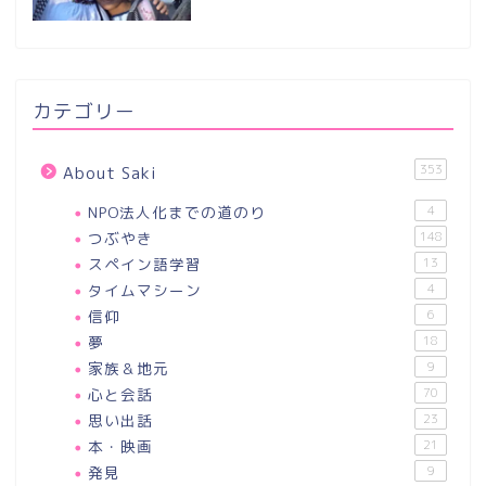
カテゴリー
353
About Saki
NPO法人化までの道のり
4
つぶやき
148
スペイン語学習
13
タイムマシーン
4
信仰
6
夢
18
家族＆地元
9
心と会話
70
思い出話
23
本・映画
21
発見
9