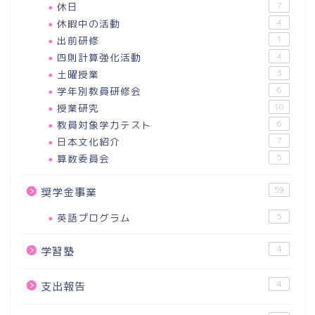
休日
7
休暇中の活動
4
出前研修
1
四則計算強化活動
4
土曜授業
3
学年別教員研修会
6
授業研究
10
教員対象学力テスト
6
日本文化紹介
7
算数委員会
5
59
奨学金事業
英語プログラム
5
4
学習塾
4
支出報告