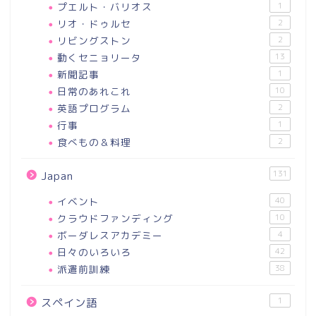
プエルト・バリオス
1
リオ・ドゥルセ
2
リビングストン
2
動くセニョリータ
13
新聞記事
1
日常のあれこれ
10
英語プログラム
2
行事
1
食べもの＆料理
2
131
Japan
イベント
40
クラウドファンディング
10
ボーダレスアカデミー
4
日々のいろいろ
42
派遣前訓練
38
1
スペイン語