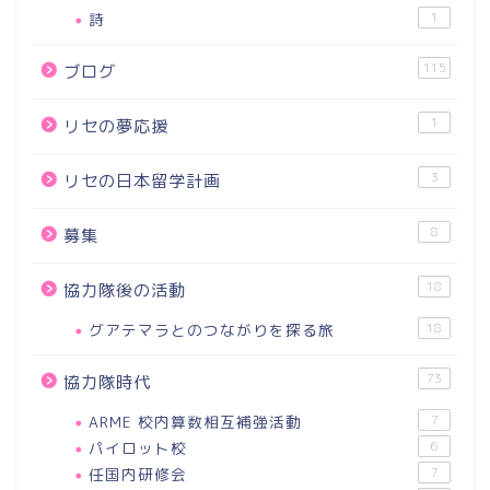
詩
1
115
ブログ
1
リセの夢応援
3
リセの日本留学計画
8
募集
18
協力隊後の活動
グアテマラとのつながりを探る旅
18
73
協力隊時代
ARME 校内算数相互補強活動
7
パイロット校
6
任国内研修会
7