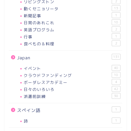
リビングストン
2
動くセニョリータ
13
新聞記事
1
日常のあれこれ
10
英語プログラム
2
行事
1
食べもの＆料理
2
131
Japan
イベント
40
クラウドファンディング
10
ボーダレスアカデミー
4
日々のいろいろ
42
派遣前訓練
38
1
スペイン語
詩
1