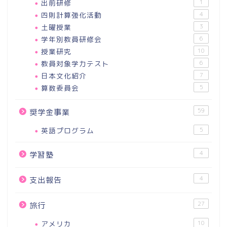
出前研修
1
四則計算強化活動
4
土曜授業
3
学年別教員研修会
6
授業研究
10
教員対象学力テスト
6
日本文化紹介
7
算数委員会
5
59
奨学金事業
英語プログラム
5
4
学習塾
4
支出報告
27
旅行
アメリカ
10