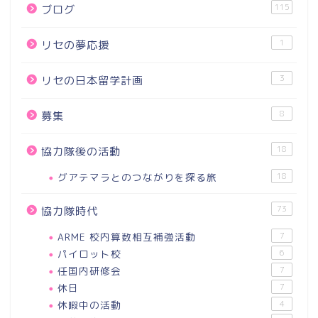
115
ブログ
1
リセの夢応援
3
リセの日本留学計画
8
募集
18
協力隊後の活動
グアテマラとのつながりを探る旅
18
73
協力隊時代
ARME 校内算数相互補強活動
7
パイロット校
6
任国内研修会
7
休日
7
休暇中の活動
4