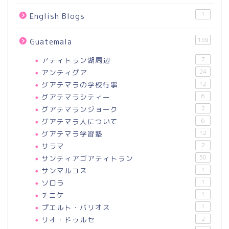
1
English Blogs
159
Guatemala
アティトラン湖周辺
7
アンティグア
24
グアテマラの学校行事
12
グアテマラシティー
6
グアテマランジョーク
2
グアテマラ人について
6
グアテマラ学習塾
12
サラマ
2
サンティアゴアティトラン
50
サンマルコス
1
ソロラ
1
チニケ
1
プエルト・バリオス
1
リオ・ドゥルセ
2