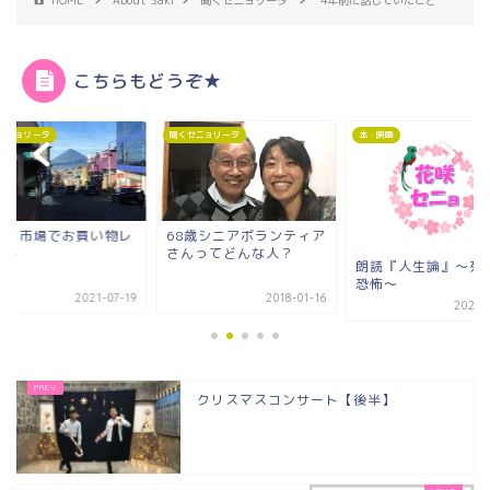
こちらもどうぞ★
セニョリータ
聞くセニョリータ
本・映画
ロラ市場でお買い物レ
68歳シニアボランティア
ート
さんってどんな人？
朗読『人生論』～死
恐怖～
2021-07-19
2018-01-16
2021-
クリスマスコンサート【後半】