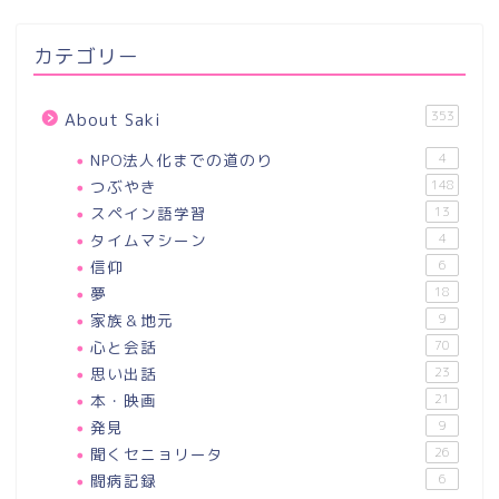
カテゴリー
353
About Saki
NPO法人化までの道のり
4
つぶやき
148
スペイン語学習
13
タイムマシーン
4
信仰
6
夢
18
家族＆地元
9
心と会話
70
思い出話
23
本・映画
21
発見
9
聞くセニョリータ
26
闘病記録
6