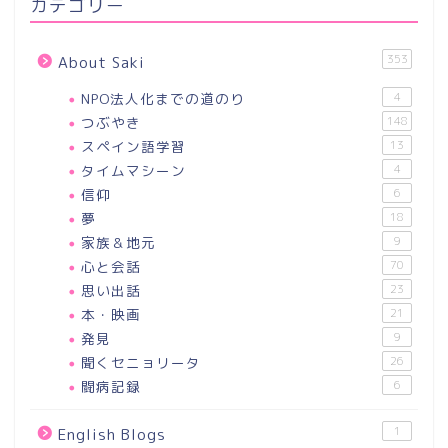
カテゴリー
353
About Saki
NPO法人化までの道のり
4
つぶやき
148
スペイン語学習
13
タイムマシーン
4
信仰
6
夢
18
家族＆地元
9
心と会話
70
思い出話
23
本・映画
21
発見
9
聞くセニョリータ
26
闘病記録
6
1
English Blogs