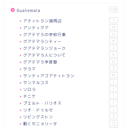
159
Guatemala
アティトラン湖周辺
7
アンティグア
24
グアテマラの学校行事
12
グアテマラシティー
6
グアテマランジョーク
2
グアテマラ人について
6
グアテマラ学習塾
12
サラマ
2
サンティアゴアティトラン
50
サンマルコス
1
ソロラ
1
チニケ
1
プエルト・バリオス
1
リオ・ドゥルセ
2
リビングストン
2
動くセニョリータ
13