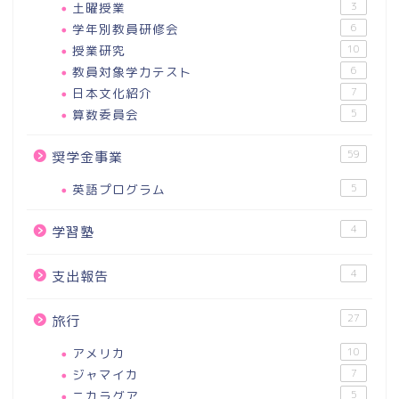
土曜授業
3
学年別教員研修会
6
授業研究
10
教員対象学力テスト
6
日本文化紹介
7
算数委員会
5
59
奨学金事業
英語プログラム
5
4
学習塾
4
支出報告
27
旅行
アメリカ
10
ジャマイカ
7
ニカラグア
5