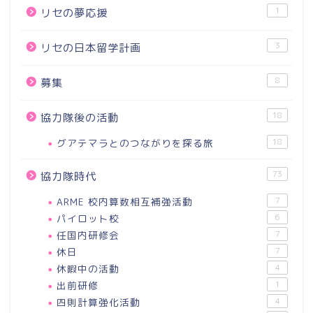
1
リセの夢応援
3
リセの日本留学計画
8
募集
18
協力隊後の活動
グアテマラとのつながりを探る旅
18
73
協力隊時代
ARME 校内算数相互補強活動
7
パイロット校
6
任国内研修会
7
休日
7
休暇中の活動
4
出前研修
1
四則計算強化活動
4