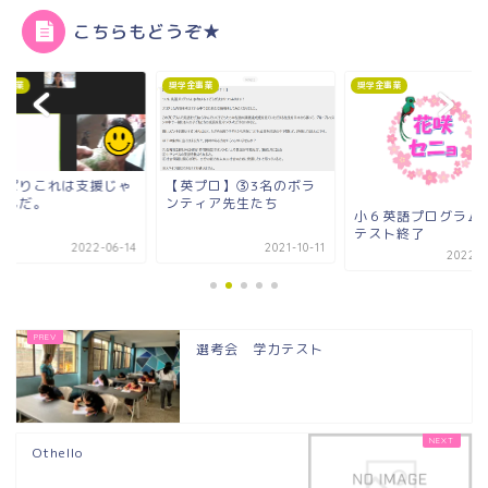
こちらもどうぞ★
金事業
奨学金事業
奨学金事業
英プロ】③3名のボラ
第３期奨学生の選考
ティア先生たち
いて
小６英語プログラム最終
テスト終了
2021-10-11
2023-0
2022-05-29
選考会 学力テスト
Othello