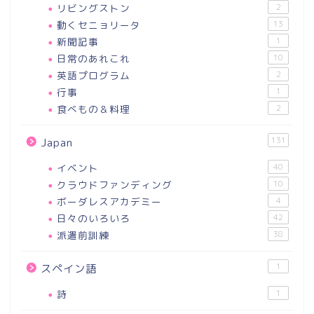
リビングストン
2
動くセニョリータ
13
新聞記事
1
日常のあれこれ
10
英語プログラム
2
行事
1
食べもの＆料理
2
131
Japan
イベント
40
クラウドファンディング
10
ボーダレスアカデミー
4
日々のいろいろ
42
派遣前訓練
38
1
スペイン語
詩
1