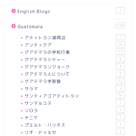
1
English Blogs
159
Guatemala
アティトラン湖周辺
7
アンティグア
24
グアテマラの学校行事
12
グアテマラシティー
6
グアテマランジョーク
2
グアテマラ人について
6
グアテマラ学習塾
12
サラマ
2
サンティアゴアティトラン
50
サンマルコス
1
ソロラ
1
チニケ
1
プエルト・バリオス
1
リオ・ドゥルセ
2