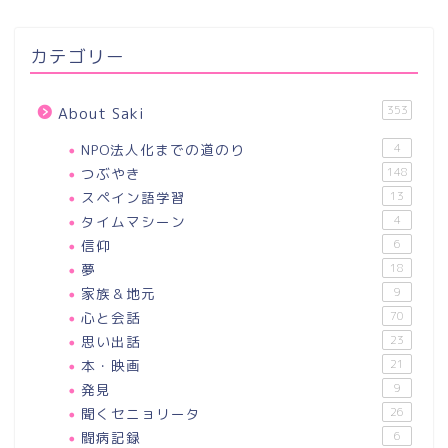
カテゴリー
353
About Saki
NPO法人化までの道のり
4
つぶやき
148
スペイン語学習
13
タイムマシーン
4
信仰
6
夢
18
家族＆地元
9
心と会話
70
思い出話
23
本・映画
21
発見
9
聞くセニョリータ
26
闘病記録
6