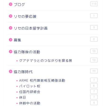
115
ブログ
1
リセの夢応援
3
リセの日本留学計画
8
募集
18
協力隊後の活動
グアテマラとのつながりを探る旅
18
73
協力隊時代
ARME 校内算数相互補強活動
7
パイロット校
6
任国内研修会
7
休日
7
休暇中の活動
4