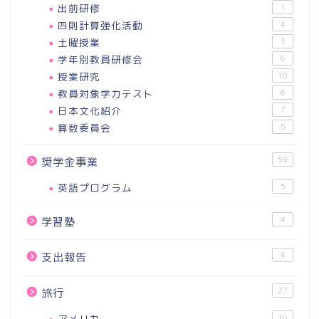
出前研修
1
四則計算強化活動
4
土曜授業
3
学年別教員研修会
6
授業研究
10
教員対象学力テスト
6
日本文化紹介
7
算数委員会
5
59
奨学金事業
英語プログラム
5
4
学習塾
4
支出報告
27
旅行
アメリカ
10