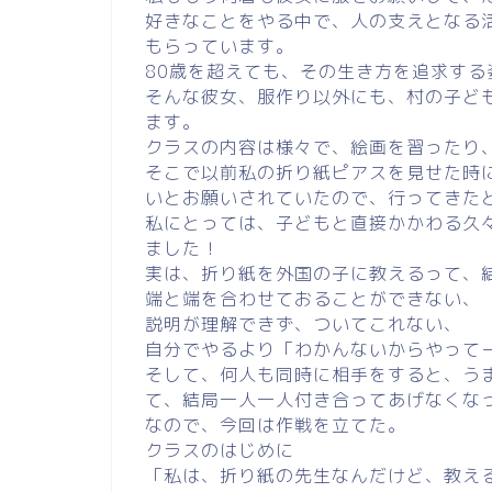
好きなことをやる中で、人の支えとなる
もらっています。
80歳を超えても、その生き方を追求する
そんな彼女、服作り以外にも、村の子ど
ます。
クラスの内容は様々で、絵画を習ったり
そこで以前私の折り紙ピアスを見せた時
いとお願いされていたので、行ってきた
私にとっては、子どもと直接かかわる久
ました！
実は、折り紙を外国の子に教えるって、
端と端を合わせておることができない、
説明が理解できず、ついてこれない、
自分でやるより「わかんないからやって
そして、何人も同時に相手をすると、う
て、結局一人一人付き合ってあげなくな
なので、今回は作戦を立てた。
クラスのはじめに
「私は、折り紙の先生なんだけど、教え