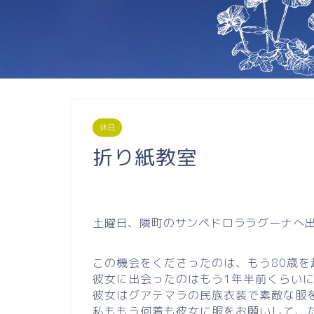
休日
折り紙教室
土曜日、隣町のサンペドロララグーナへ
この機会をくださったのは、もう80歳
彼女に出会ったのはもう1年半前くらい
彼女はグアテマラの民族衣装で素敵な服
私ももう何着も彼女に服をお願いして、