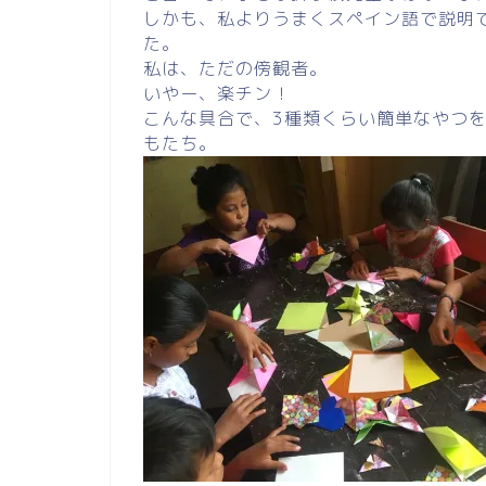
しかも、私よりうまくスペイン語で説明
た。
私は、ただの傍観者。
いやー、楽チン！
こんな具合で、3種類くらい簡単なやつ
もたち。