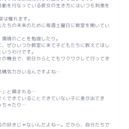
活動を行なっている彼女の生き方にはいつも刺激を
姿は憧れます。
もたちの未来のために毎週土曜日に教室を開いてい
、環境のことを勉強したり。
に、ぜひいつか教室に来て子どもたちに教えてほし
というわけです。
々の機会で、前日からとてもワクワクして行ってき
結構気力がいるんですよね…
ー」と頼まれる…
まくできていることできていない子に差が出てき
っちゃたり…
るの好きじゃないんだよねー。だから、自分たちで