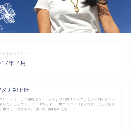
RCHIVES ―
017年 4月
ツヌナ初上陸
々にアティトラン湖周辺ツアーです。今日は「ツヌナ」という村に行って
ました。ここサンティアゴからは、一度サンペドロまで行き、そこで船を
り換えて、行きます。(青の矢印は私の任地、 …