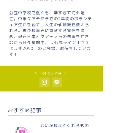
Think Globally, Act Locally
公立中学校で働くも、辛すぎて海外逃
亡。中米グアテマラでの2年間のボランテ
ィア生活を経て、人生の価値観を変えら
れる。再び教育界に貢献する覚悟を決
め、現在日本とグアテマラの未来を描き
ながら日々奮闘中。 ↓公式ライン「すえ
にょす2050」のご登録、お待ちしていま
す！
＼ Follow me ／
おすすめ記事
老いが教えてくれるもの