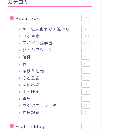
カテゴリー
About Saki
353
NPO法人化までの道のり
4
つぶやき
148
スペイン語学習
13
タイムマシーン
4
信仰
6
夢
18
家族＆地元
9
心と会話
70
思い出話
23
本・映画
21
発見
9
聞くセニョリータ
26
闘病記録
6
English Blogs
1