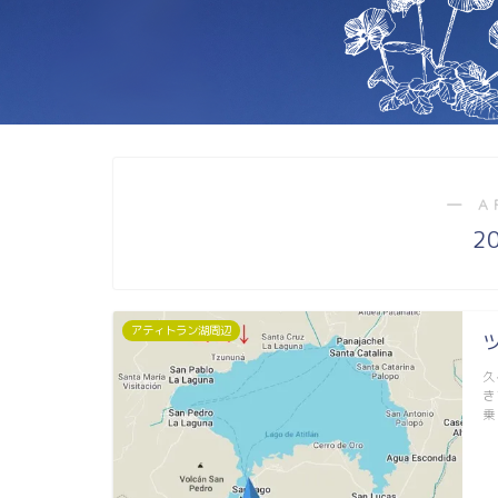
― A
2
アティトラン湖周辺
久
き
乗