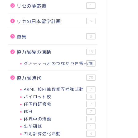
リセの夢応援
1
リセの日本留学計画
3
募集
8
協力隊後の活動
18
グアテマラとのつながりを探る旅
18
協力隊時代
73
ARME 校内算数相互補強活動
7
パイロット校
6
任国内研修会
7
休日
7
休暇中の活動
4
出前研修
1
四則計算強化活動
4