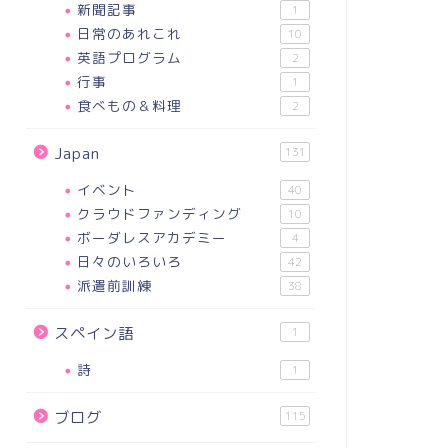
新聞記事
1
日常のあれこれ
10
英語プログラム
2
行事
1
食べもの＆料理
2
Japan
131
イベント
40
クラウドファンディング
10
ボーダレスアカデミー
4
日々のいろいろ
42
派遣前訓練
38
スペイン語
1
詩
1
ブログ
115