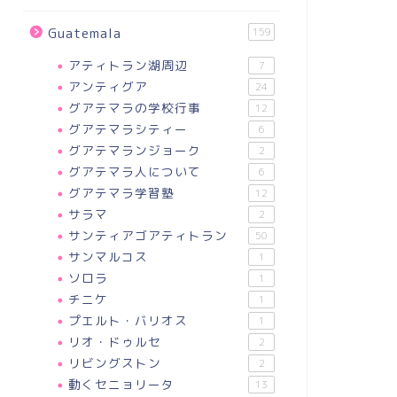
Guatemala
159
アティトラン湖周辺
7
アンティグア
24
グアテマラの学校行事
12
グアテマラシティー
6
グアテマランジョーク
2
グアテマラ人について
6
グアテマラ学習塾
12
サラマ
2
サンティアゴアティトラン
50
サンマルコス
1
ソロラ
1
チニケ
1
プエルト・バリオス
1
リオ・ドゥルセ
2
リビングストン
2
動くセニョリータ
13