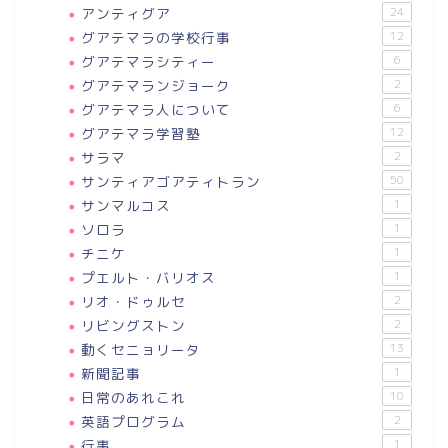
アンティグア
24
グアテマラの学校行事
12
グアテマラシティー
6
グアテマランジョーク
2
グアテマラ人について
6
グアテマラ学習塾
12
サラマ
2
サンティアゴアティトラン
50
サンマルコス
1
ソロラ
1
チニケ
1
プエルト・バリオス
1
リオ・ドゥルセ
2
リビングストン
2
動くセニョリータ
13
新聞記事
1
日常のあれこれ
10
英語プログラム
2
行事
1