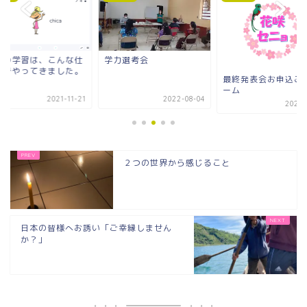
語の学習は、こんな仕
学力選考会
みでやってきました。
最終発表会お申込み
ーム
2021-11-21
2022-08-04
2021-
２つの世界から感じること
日本の皆様へお誘い「ご幸縁しません
か？」