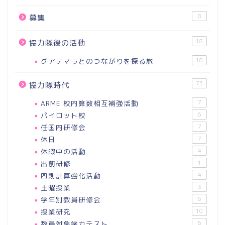
8
募集
18
協力隊後の活動
グアテマラとのつながりを探る旅
18
73
協力隊時代
ARME 校内算数相互補強活動
7
パイロット校
6
任国内研修会
7
休日
7
休暇中の活動
4
出前研修
1
四則計算強化活動
4
土曜授業
3
学年別教員研修会
6
授業研究
10
教員対象学力テスト
6