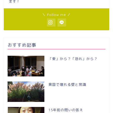
ます！
＼ Follow me ／
おすすめ記事
「愛」から？「恐れ」から？
異国で壊れる壁と常識
15年前の問いの答え