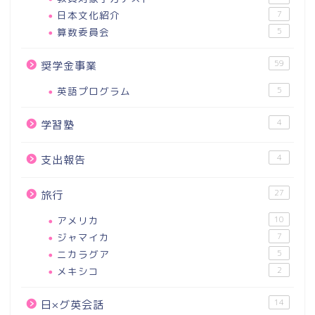
日本文化紹介
7
算数委員会
5
59
奨学金事業
英語プログラム
5
4
学習塾
4
支出報告
27
旅行
アメリカ
10
ジャマイカ
7
ニカラグア
5
メキシコ
2
14
日×グ英会話