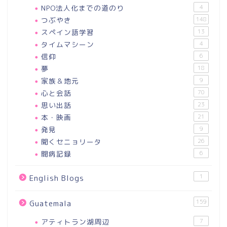
NPO法人化までの道のり
4
つぶやき
148
スペイン語学習
13
タイムマシーン
4
信仰
6
夢
18
家族＆地元
9
心と会話
70
思い出話
23
本・映画
21
発見
9
聞くセニョリータ
26
闘病記録
6
1
English Blogs
159
Guatemala
アティトラン湖周辺
7