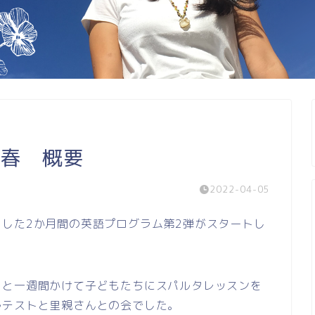
 春 概要
2022-04-05
した2か月間の英語プログラム第2弾がスタートし
りと一週間かけて子どもたちにスパルタレッスンを
ルテストと里親さんとの会でした。