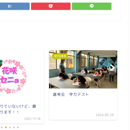
奨学金事業
奨
選考会 学力テスト
りていないけど、最
小
ります！！
終
2024-05-29
2021-11-16