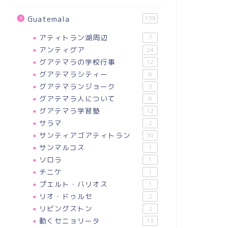
Guatemala
159
アティトラン湖周辺
7
アンティグア
24
グアテマラの学校行事
12
グアテマラシティー
6
グアテマランジョーク
2
グアテマラ人について
6
グアテマラ学習塾
12
サラマ
2
サンティアゴアティトラン
50
サンマルコス
1
ソロラ
1
チニケ
1
プエルト・バリオス
1
リオ・ドゥルセ
2
リビングストン
2
動くセニョリータ
13