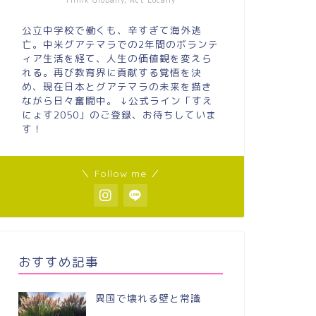
Think Globally, Act Locally
公立中学校で働くも、辛すぎて海外逃
亡。中米グアテマラでの2年間のボランテ
ィア生活を経て、人生の価値観を変えら
れる。再び教育界に貢献する覚悟を決
め、現在日本とグアテマラの未来を描き
ながら日々奮闘中。 ↓公式ライン「すえ
にょす2050」のご登録、お待ちしていま
す！
＼ Follow me ／
おすすめ記事
異国で壊れる壁と常識