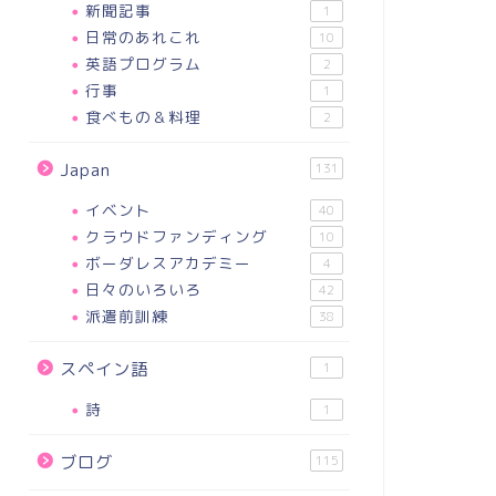
新聞記事
1
日常のあれこれ
10
英語プログラム
2
行事
1
食べもの＆料理
2
Japan
131
イベント
40
クラウドファンディング
10
ボーダレスアカデミー
4
日々のいろいろ
42
派遣前訓練
38
スペイン語
1
詩
1
ブログ
115