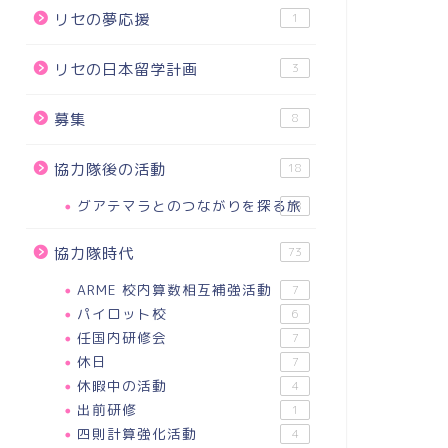
リセの夢応援
1
リセの日本留学計画
3
募集
8
協力隊後の活動
18
学金事業
奨学金事業
グアテマラとのつながりを探る旅
18
協力隊時代
73
ARME 校内算数相互補強活動
7
パイロット校
6
備忘録：教員の給料
任国内研修会
7
休日
7
６英語プログラム最終テスト
休暇中の活動
了
4
2021-08-2
出前研修
1
2022-05-29
四則計算強化活動
4