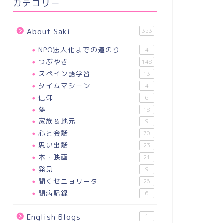
カテゴリー
About Saki
353
NPO法人化までの道のり
4
つぶやき
148
スペイン語学習
13
タイムマシーン
4
信仰
6
夢
18
家族＆地元
9
心と会話
70
思い出話
23
本・映画
21
発見
9
聞くセニョリータ
26
闘病記録
6
English Blogs
1