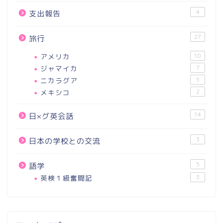
4
支出報告
27
旅行
アメリカ
10
ジャマイカ
7
ニカラグア
5
メキシコ
2
14
日×グ英会話
3
日本の学校との交流
5
語学
英検１級奮闘記
3