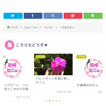
HOME
About Saki
つぶやき
人生前向きに
こちらもどうぞ★
やき
つぶやき
つぶやき
バレンタインを前に思っ
たこと
分アップデート ～に
不器用なわたし
い過去とこれからの私
2018-02-08
2022-0
2017-11-23