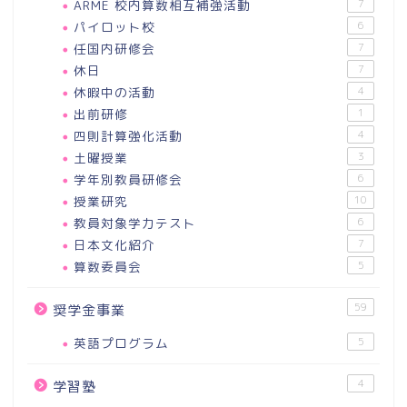
ARME 校内算数相互補強活動
7
パイロット校
6
任国内研修会
7
休日
7
休暇中の活動
4
出前研修
1
四則計算強化活動
4
土曜授業
3
学年別教員研修会
6
授業研究
10
教員対象学力テスト
6
日本文化紹介
7
算数委員会
5
59
奨学金事業
英語プログラム
5
4
学習塾