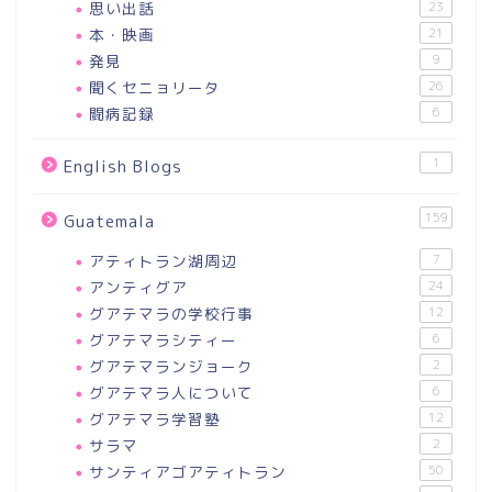
思い出話
23
本・映画
21
発見
9
聞くセニョリータ
26
闘病記録
6
1
English Blogs
159
Guatemala
アティトラン湖周辺
7
アンティグア
24
グアテマラの学校行事
12
グアテマラシティー
6
グアテマランジョーク
2
グアテマラ人について
6
グアテマラ学習塾
12
サラマ
2
サンティアゴアティトラン
50