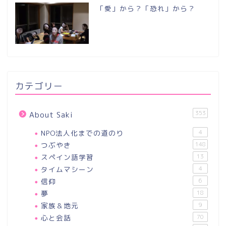
「愛」から？「恐れ」から？
カテゴリー
353
About Saki
NPO法人化までの道のり
4
つぶやき
148
スペイン語学習
13
タイムマシーン
4
信仰
6
夢
18
家族＆地元
9
心と会話
70