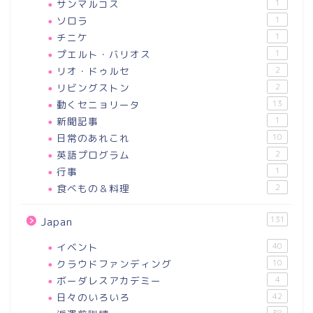
サンマルコス
1
ソロラ
1
チニケ
1
プエルト・バリオス
1
リオ・ドゥルセ
2
リビングストン
2
動くセニョリータ
13
新聞記事
1
日常のあれこれ
10
英語プログラム
2
行事
1
食べもの＆料理
2
131
Japan
イベント
40
クラウドファンディング
10
ボーダレスアカデミー
4
日々のいろいろ
42
38