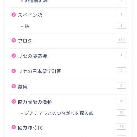
派遣前訓練
1
スペイン語
詩
1
115
ブログ
1
リセの夢応援
3
リセの日本留学計画
8
募集
18
協力隊後の活動
グアテマラとのつながりを探る旅
18
73
協力隊時代