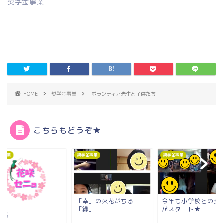
奨学金事業
HOME
奨学金事業
ボランティア先生と子供たち
こちらもどうぞ★
金事業
奨学金事業
奨学金事業
「幸」の火花がちる
今年も小学校との交
「縁」
がスタート★
頼感