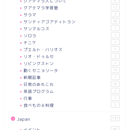
グアテマラ人について
6
グアテマラ学習塾
12
サラマ
2
サンティアゴアティトラン
50
サンマルコス
1
ソロラ
1
チニケ
1
プエルト・バリオス
1
リオ・ドゥルセ
2
リビングストン
2
動くセニョリータ
13
新聞記事
1
日常のあれこれ
10
英語プログラム
2
行事
1
食べもの＆料理
2
131
Japan
イベント
40