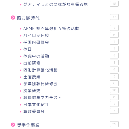
グアテマラとのつながりを探る旅
18
73
協力隊時代
ARME 校内算数相互補強活動
7
パイロット校
6
任国内研修会
7
休日
7
休暇中の活動
4
出前研修
1
四則計算強化活動
4
土曜授業
3
学年別教員研修会
6
授業研究
10
教員対象学力テスト
6
日本文化紹介
7
算数委員会
5
59
奨学金事業