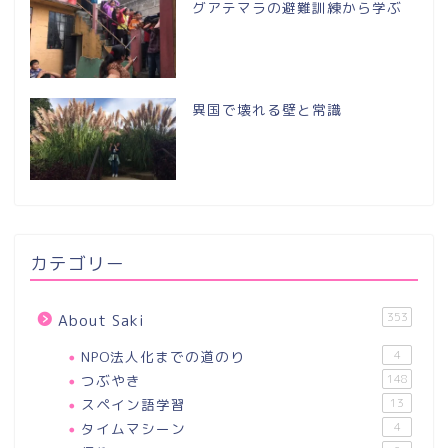
グアテマラの避難訓練から学ぶ
異国で壊れる壁と常識
カテゴリー
353
About Saki
NPO法人化までの道のり
4
つぶやき
148
スペイン語学習
13
タイムマシーン
4