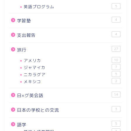
英語プログラム
5
4
学習塾
4
支出報告
27
旅行
アメリカ
10
ジャマイカ
7
ニカラグア
5
メキシコ
2
14
日×グ英会話
3
日本の学校との交流
5
語学