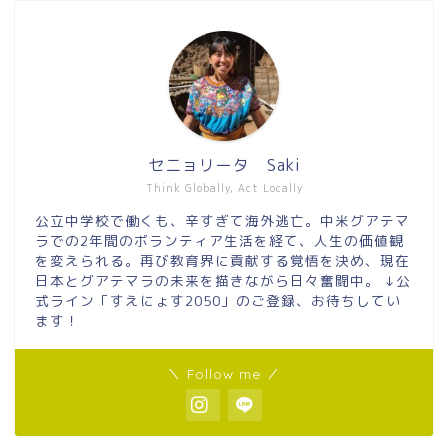
セニョリータ Saki
Think Globally, Act Locally
公立中学校で働くも、辛すぎて海外逃亡。中米グアテマ
ラでの2年間のボランティア生活を経て、人生の価値観
を変えられる。再び教育界に貢献する覚悟を決め、現在
日本とグアテマラの未来を描きながら日々奮闘中。 ↓公
式ライン「すえにょす2050」のご登録、お待ちしてい
ます！
＼ Follow me ／