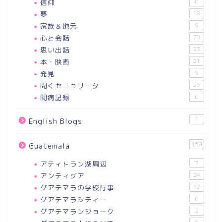
信仰
6
夢
18
家族＆地元
9
心と会話
70
思い出話
23
本・映画
21
発見
9
聞くセニョリータ
26
闘病記録
6
1
English Blogs
159
Guatemala
アティトラン湖周辺
7
アンティグア
24
グアテマラの学校行事
12
グアテマラシティー
6
グアテマランジョーク
2