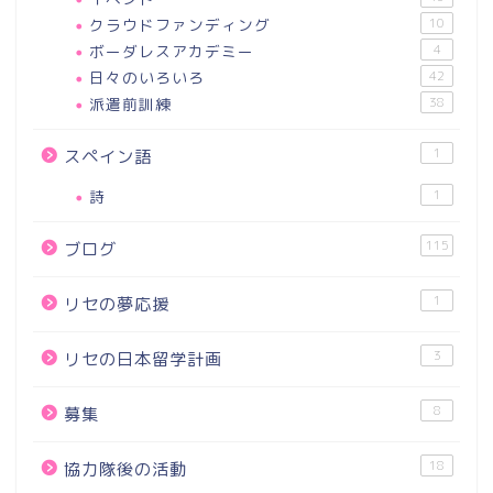
クラウドファンディング
10
ボーダレスアカデミー
4
日々のいろいろ
42
派遣前訓練
38
1
スペイン語
詩
1
115
ブログ
1
リセの夢応援
3
リセの日本留学計画
8
募集
18
協力隊後の活動