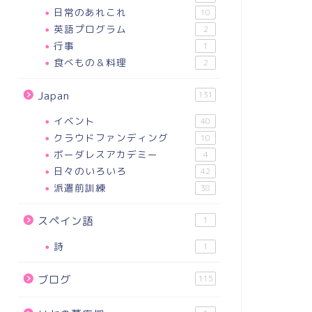
日常のあれこれ
10
英語プログラム
2
行事
1
食べもの＆料理
2
Japan
131
イベント
40
クラウドファンディング
10
ボーダレスアカデミー
4
日々のいろいろ
42
派遣前訓練
38
スペイン語
1
詩
1
ブログ
115