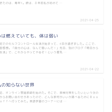
きたのは、青年Y。彼は、８年前私が初めて …
2021-04-25
心は燃えていても、体は弱い
宅でのセルフコントロール生活が始まって、4日が過ぎました。ここで、
言感想。「自分の心は、なんて弱いんだ！」先日、別のブログ「明日から
生活」で、これからやってやるぞ！という意気 …
2021-04-22
私の知らない世界
近、オンライン家庭教師を始めた。そこで、英検対策をしたいという女の
からお問い合わせがあったので、どんな教材がいいか調べるためにＢｏｏ
ｏｆｆへ行ってみた。英語学習のコーナーには …