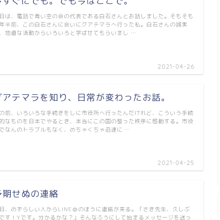
今すぐにでも。でも今はここで。
日は、電話で青い空の会の代表である白石さんとお話しました。そもそも
年半前、この白石さんに会いにグアテマラへ行った私。白石さんの誠実
、地道な活動からいろいろと学ばせてもらいまし …
2021-04-26
グアテマラを知り、日常が変わったお話。
の前、いろいろな手続きをしに市役所へ行ったんだけれど、こういう手続
的なものを日本でやるとき、本当にこの国の整った秩序に感動する。市役
でなんのトラブルもなく、めちゃくちゃ迅速に …
2021-04-25
予期せぬの連絡
日、めずらしい人からLINE＠のほうに連絡が来る。「さき先生、久しぶ
です！Yです。分かるかな？」そんなふうにして始まるメッセージを送っ