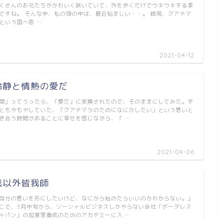
くさんのお花たちがかわいく咲いていて、外を歩くだけでウキウキする季
ですね。 そんな中、私の頭の中は、最近悩ましい・・。 結局、グアテマ
という国へ恩 …
2021-04-12
冷静と情熱の愛だ
間」ってうったら、「愛だ」に変換されたので、そのままにしてみた。ず
ともやもやしていた、「グアテマラのためになにかしたい」という思いと
き合う時間があることに幸せを感じながら、「 …
2021-04-06
我以外皆我師
自分の思いを形にしたいけど、なにから始めたらいいのかわからない。」
こで、3月中旬から、ソーシャルビジネスしかやらない会社「ボーダレス
ャパン」の起業家養成のためのアカデミーに入 …