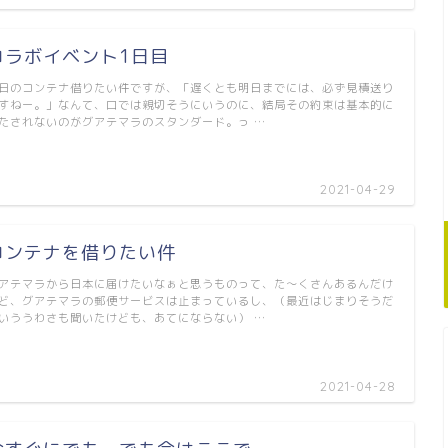
コラボイベント1日目
日のコンテナ借りたい件ですが、「遅くとも明日までには、必ず見積送り
すねー。」なんて、口では親切そうにいうのに、結局その約束は基本的に
たされないのがグアテマラのスタンダード。っ …
2021-04-29
コンテナを借りたい件
アテマラから日本に届けたいなぁと思うものって、た～くさんあるんだけ
ど、グアテマラの郵便サービスは止まっているし、（最近はじまりそうだ
いううわさも聞いたけども、あてにならない） …
2021-04-28