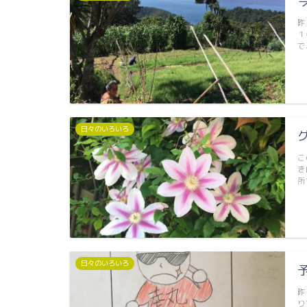
昨
１
で
日々のいろいろ
こ
き
所
日々のいろいろ
昨
り