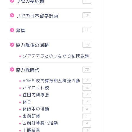
リセの夢応援
1
リセの日本留学計画
3
募集
8
協力隊後の活動
18
グアテマラとのつながりを探る旅
18
協力隊時代
73
ARME 校内算数相互補強活動
7
パイロット校
6
任国内研修会
7
休日
7
休暇中の活動
4
出前研修
1
四則計算強化活動
4
土曜授業
3