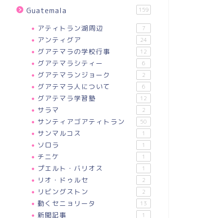
Guatemala
159
アティトラン湖周辺
7
アンティグア
24
グアテマラの学校行事
12
グアテマラシティー
6
グアテマランジョーク
2
グアテマラ人について
6
グアテマラ学習塾
12
サラマ
2
サンティアゴアティトラン
50
サンマルコス
1
ソロラ
1
チニケ
1
プエルト・バリオス
1
リオ・ドゥルセ
2
リビングストン
2
動くセニョリータ
13
新聞記事
1