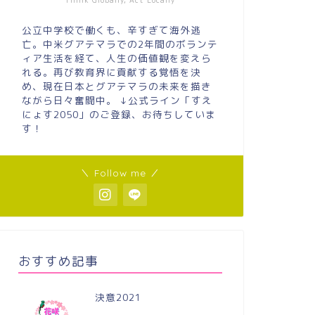
Think Globally, Act Locally
公立中学校で働くも、辛すぎて海外逃
亡。中米グアテマラでの2年間のボランテ
ィア生活を経て、人生の価値観を変えら
れる。再び教育界に貢献する覚悟を決
め、現在日本とグアテマラの未来を描き
ながら日々奮闘中。 ↓公式ライン「すえ
にょす2050」のご登録、お待ちしていま
す！
＼ Follow me ／
おすすめ記事
決意2021