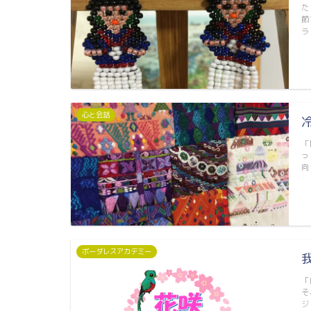
た
節
ラ
心と会話
「
っ
向
ボーダレスアカデミー
「
そ
ジ