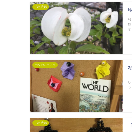
心と会話
明
校
ま
日々のいろいろ
私
し
う
心と会話