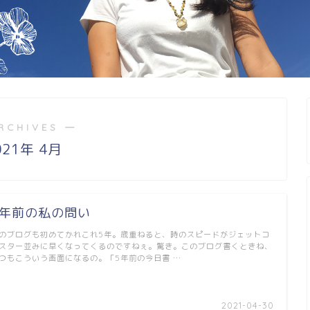
RCHIVES ―
021年 4月
5年前の私の問い
のブログも初めてかれこれ5年。歳重ねると、時のスピードがジェットコ
スター並みに早くなってくるのですねぇ。驚き。このブログ書くときね、
つもこういう画面になるの。「5年前の今日書 …
2021-04-30