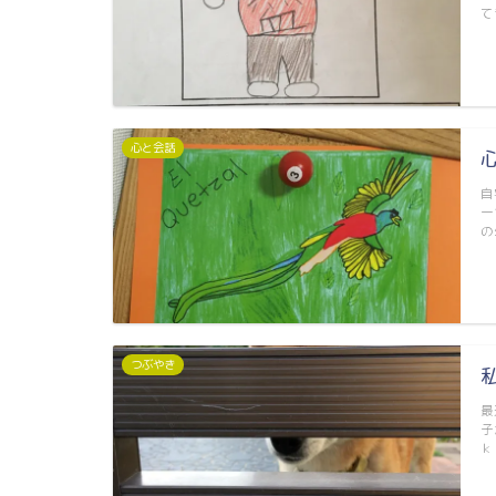
て
心と会話
自
一
の
つぶやき
最
子
ｋ