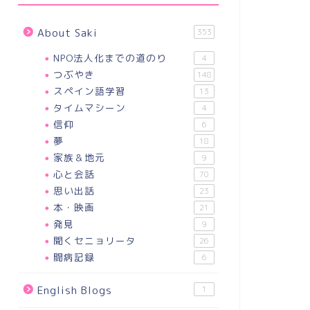
About Saki
353
NPO法人化までの道のり
4
つぶやき
148
スペイン語学習
13
タイムマシーン
4
信仰
6
夢
18
家族＆地元
9
心と会話
70
思い出話
23
本・映画
21
発見
9
聞くセニョリータ
26
闘病記録
6
English Blogs
1