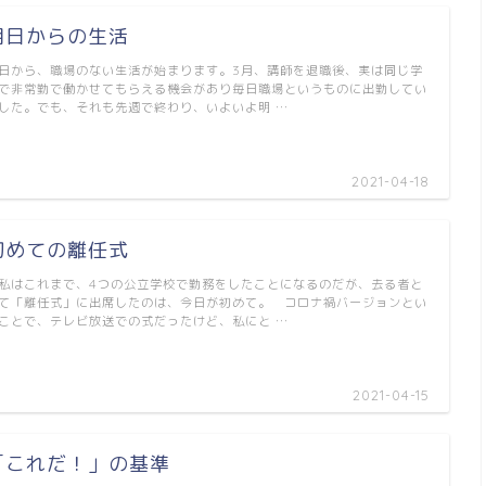
明日からの生活
日から、職場のない生活が始まります。3月、講師を退職後、実は同じ学
で非常勤で働かせてもらえる機会があり毎日職場というものに出勤してい
した。でも、それも先週で終わり、いよいよ明 …
2021-04-18
初めての離任式
はこれまで、4つの公立学校で勤務をしたことになるのだが、去る者と
て「離任式」に出席したのは、今日が初めて。 コロナ禍バージョンとい
ことで、テレビ放送での式だったけど、私にと …
2021-04-15
「これだ！」の基準