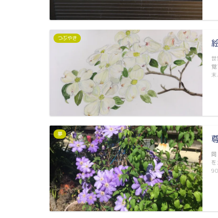
つぶやき
世
覚
末
夢
同
を
9