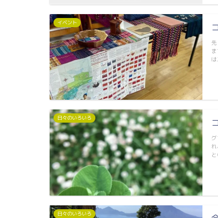
イベント
先
ま
は
日々のいろいろ
グ
れ
と
日々のいろいろ