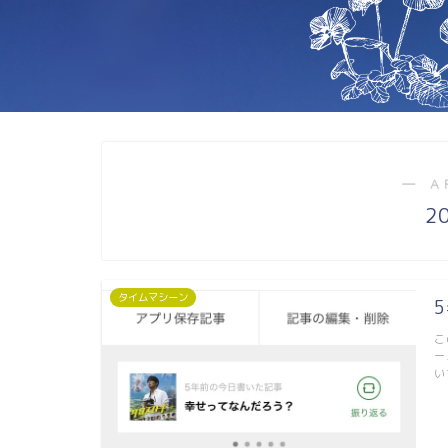
― A
2
タイムマシーン
こ
ー
い