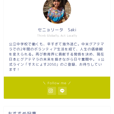
セニョリータ Saki
Think Globally, Act Locally
公立中学校で働くも、辛すぎて海外逃亡。中米グアテマ
ラでの2年間のボランティア生活を経て、人生の価値観
を変えられる。再び教育界に貢献する覚悟を決め、現在
日本とグアテマラの未来を描きながら日々奮闘中。 ↓公
式ライン「すえにょす2050」のご登録、お待ちしてい
ます！
＼ Follow me ／
おすすめ記事