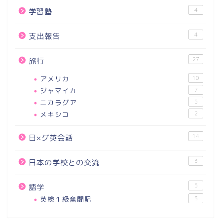
4
学習塾
4
支出報告
27
旅行
アメリカ
10
ジャマイカ
7
ニカラグア
5
メキシコ
2
14
日×グ英会話
3
日本の学校との交流
5
語学
英検１級奮闘記
3