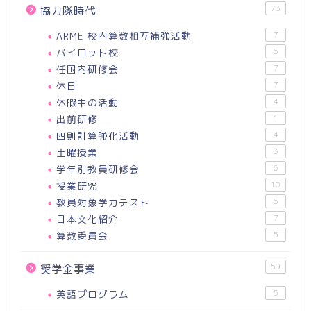
73
協力隊時代
ARME 校内算数相互補強活動
7
パイロット校
6
任国内研修会
7
休日
7
休暇中の活動
4
出前研修
1
四則計算強化活動
4
土曜授業
3
学年別教員研修会
6
授業研究
10
教員対象学力テスト
6
日本文化紹介
7
算数委員会
5
59
奨学金事業
英語プログラム
5