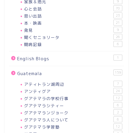
家族＆地元
9
心と会話
70
思い出話
23
本・映画
21
発見
9
聞くセニョリータ
26
闘病記録
6
1
English Blogs
159
Guatemala
アティトラン湖周辺
7
アンティグア
24
グアテマラの学校行事
12
グアテマラシティー
6
グアテマランジョーク
2
グアテマラ人について
6
グアテマラ学習塾
12