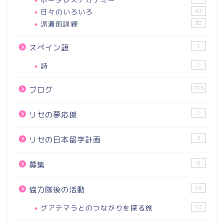
日々のいろいろ
42
派遣前訓練
38
1
スペイン語
詩
1
115
ブログ
1
リセの夢応援
3
リセの日本留学計画
8
募集
18
協力隊後の活動
グアテマラとのつながりを探る旅
18