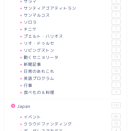
サラマ
2
サンティアゴアティトラン
50
サンマルコス
1
ソロラ
1
チニケ
1
プエルト・バリオス
1
リオ・ドゥルセ
2
リビングストン
2
動くセニョリータ
13
新聞記事
1
日常のあれこれ
10
英語プログラム
2
行事
1
食べもの＆料理
2
131
Japan
イベント
40
クラウドファンディング
10
ボーダレスアカデミー
4