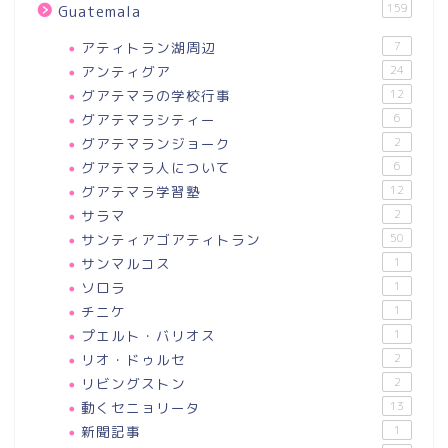
159
Guatemala
アティトラン湖周辺
7
アンティグア
24
グアテマラの学校行事
12
グアテマラシティー
6
グアテマランジョーク
2
グアテマラ人について
6
グアテマラ学習塾
12
サラマ
2
サンティアゴアティトラン
50
サンマルコス
1
ソロラ
1
チニケ
1
プエルト・バリオス
1
リオ・ドゥルセ
2
リビングストン
2
動くセニョリータ
13
新聞記事
1