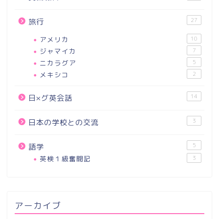
27
旅行
アメリカ
10
ジャマイカ
7
ニカラグア
5
メキシコ
2
14
日×グ英会話
3
日本の学校との交流
5
語学
英検１級奮闘記
3
アーカイブ