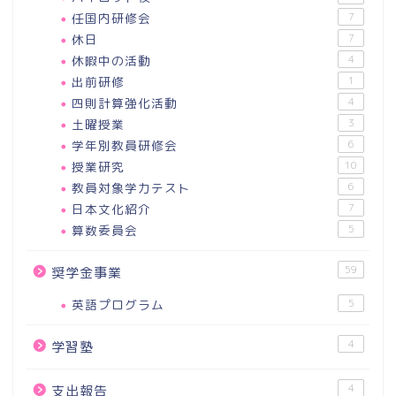
任国内研修会
7
休日
7
休暇中の活動
4
出前研修
1
四則計算強化活動
4
土曜授業
3
学年別教員研修会
6
授業研究
10
教員対象学力テスト
6
日本文化紹介
7
算数委員会
5
59
奨学金事業
英語プログラム
5
4
学習塾
4
支出報告