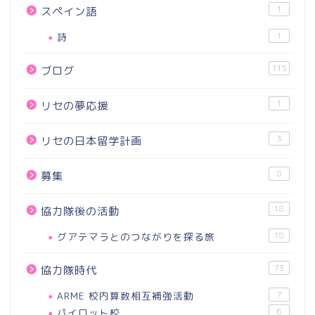
1
スペイン語
詩
1
115
ブログ
1
リセの夢応援
3
リセの日本留学計画
8
募集
18
協力隊後の活動
グアテマラとのつながりを探る旅
18
73
協力隊時代
ARME 校内算数相互補強活動
7
パイロット校
6