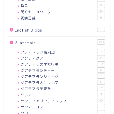
発見
9
聞くセニョリータ
26
闘病記録
6
1
English Blogs
159
Guatemala
アティトラン湖周辺
7
アンティグア
24
グアテマラの学校行事
12
グアテマラシティー
6
グアテマランジョーク
2
グアテマラ人について
6
グアテマラ学習塾
12
サラマ
2
サンティアゴアティトラン
50
サンマルコス
1
ソロラ
1