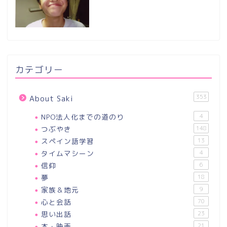
カテゴリー
353
About Saki
NPO法人化までの道のり
4
つぶやき
148
スペイン語学習
13
タイムマシーン
4
信仰
6
夢
18
家族＆地元
9
心と会話
70
思い出話
23
本・映画
21