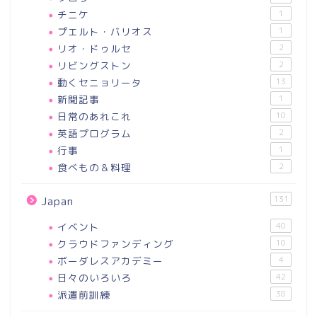
チニケ
1
プエルト・バリオス
1
リオ・ドゥルセ
2
リビングストン
2
動くセニョリータ
13
新聞記事
1
日常のあれこれ
10
英語プログラム
2
行事
1
食べもの＆料理
2
131
Japan
イベント
40
クラウドファンディング
10
ボーダレスアカデミー
4
日々のいろいろ
42
派遣前訓練
38