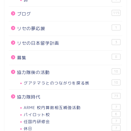
115
ブログ
1
リセの夢応援
3
リセの日本留学計画
8
募集
18
協力隊後の活動
グアテマラとのつながりを探る旅
18
73
協力隊時代
ARME 校内算数相互補強活動
7
パイロット校
6
任国内研修会
7
休日
7