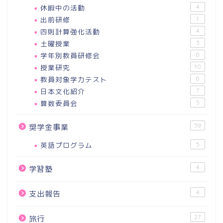
休暇中の活動
4
出前研修
1
四則計算強化活動
4
土曜授業
3
学年別教員研修会
6
授業研究
10
教員対象学力テスト
6
日本文化紹介
7
算数委員会
5
59
奨学金事業
英語プログラム
5
4
学習塾
4
支出報告
27
旅行