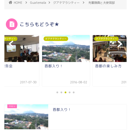
HOME
Guatemala
グアテマラシティー
先輩隊員と大使官邸
こちらもどうぞ★
テマラシティー
グアテマラシティー
グアテマラシティー
都入り！
首都の楽しみ方
療養中。
2016-08-02
2017-08-01
2017-0
首都入り！