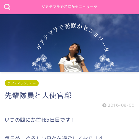
グアテマラで花咲かセニョリータ
グアテマラシティー
先輩隊員と大使官邸
2016-08-06
いつの間にか首都5日目です！
毎日めまぐるしい日々を過ごしております。