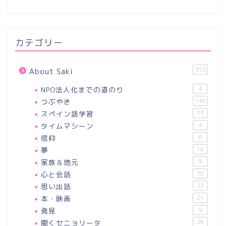
カテゴリー
353
About Saki
NPO法人化までの道のり
4
つぶやき
148
スペイン語学習
13
タイムマシーン
4
信仰
6
夢
18
家族＆地元
9
心と会話
70
思い出話
23
本・映画
21
発見
9
聞くセニョリータ
26