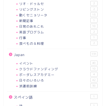
リオ・ドゥルセ
2
リビングストン
2
動くセニョリータ
13
新聞記事
1
日常のあれこれ
10
英語プログラム
2
行事
1
食べもの＆料理
2
131
Japan
イベント
40
クラウドファンディング
10
ボーダレスアカデミー
4
日々のいろいろ
42
派遣前訓練
38
1
スペイン語
詩
1