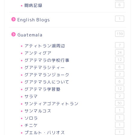
闘病記録
6
1
English Blogs
159
Guatemala
アティトラン湖周辺
7
アンティグア
24
グアテマラの学校行事
12
グアテマラシティー
6
グアテマランジョーク
2
グアテマラ人について
6
グアテマラ学習塾
12
サラマ
2
サンティアゴアティトラン
50
サンマルコス
1
ソロラ
1
チニケ
1
プエルト・バリオス
1