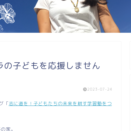
ラの子どもを応援しません
2023-07-24
グ「
志に道を！子どもたちの未来を耕す学習塾をつ
夢の家。