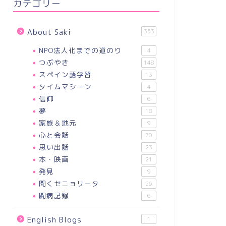
カテゴリー
About Saki
353
NPO法人化までの道のり
4
つぶやき
148
スペイン語学習
13
タイムマシーン
4
信仰
6
夢
18
家族＆地元
9
心と会話
70
思い出話
23
本・映画
21
発見
9
聞くセニョリータ
26
闘病記録
6
English Blogs
1