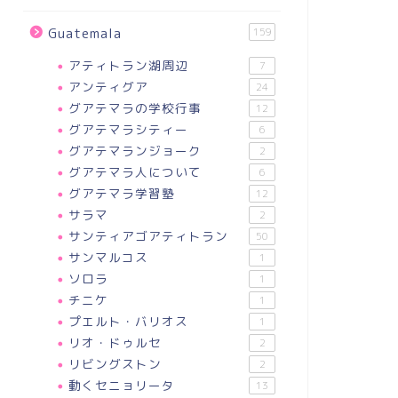
Guatemala
159
アティトラン湖周辺
7
アンティグア
24
グアテマラの学校行事
12
グアテマラシティー
6
グアテマランジョーク
2
グアテマラ人について
6
グアテマラ学習塾
12
サラマ
2
サンティアゴアティトラン
50
サンマルコス
1
ソロラ
1
チニケ
1
プエルト・バリオス
1
リオ・ドゥルセ
2
リビングストン
2
動くセニョリータ
13