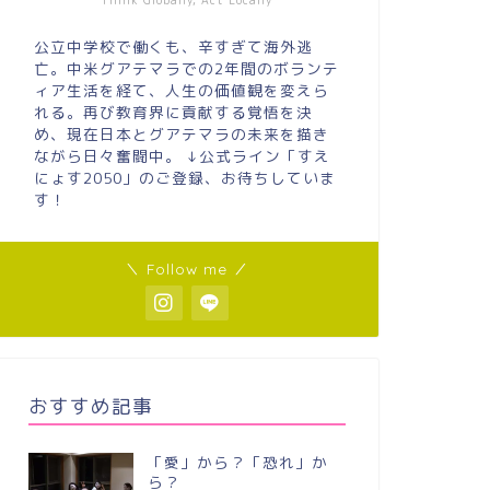
Think Globally, Act Locally
公立中学校で働くも、辛すぎて海外逃
亡。中米グアテマラでの2年間のボランテ
ィア生活を経て、人生の価値観を変えら
れる。再び教育界に貢献する覚悟を決
め、現在日本とグアテマラの未来を描き
ながら日々奮闘中。 ↓公式ライン「すえ
にょす2050」のご登録、お待ちしていま
す！
＼ Follow me ／
おすすめ記事
「愛」から？「恐れ」か
ら？