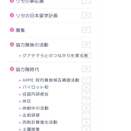
リセの夢応援
1
リセの日本留学計画
3
募集
8
協力隊後の活動
18
グアテマラとのつながりを探る旅
18
協力隊時代
73
ARME 校内算数相互補強活動
7
パイロット校
6
任国内研修会
7
休日
7
休暇中の活動
4
出前研修
1
四則計算強化活動
4
土曜授業
3