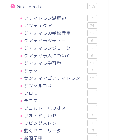
Guatemala
159
アティトラン湖周辺
7
アンティグア
24
グアテマラの学校行事
12
グアテマラシティー
6
グアテマランジョーク
2
グアテマラ人について
6
グアテマラ学習塾
12
サラマ
2
サンティアゴアティトラン
50
サンマルコス
1
ソロラ
1
チニケ
1
プエルト・バリオス
1
リオ・ドゥルセ
2
リビングストン
2
動くセニョリータ
13
新聞記事
1