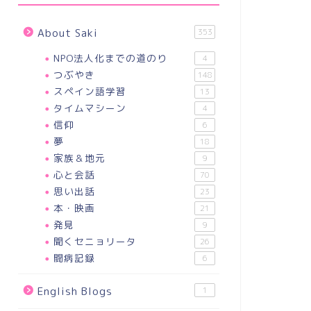
About Saki
353
NPO法人化までの道のり
4
つぶやき
148
スペイン語学習
13
タイムマシーン
4
信仰
6
夢
18
家族＆地元
9
心と会話
70
思い出話
23
本・映画
21
発見
9
聞くセニョリータ
26
闘病記録
6
English Blogs
1