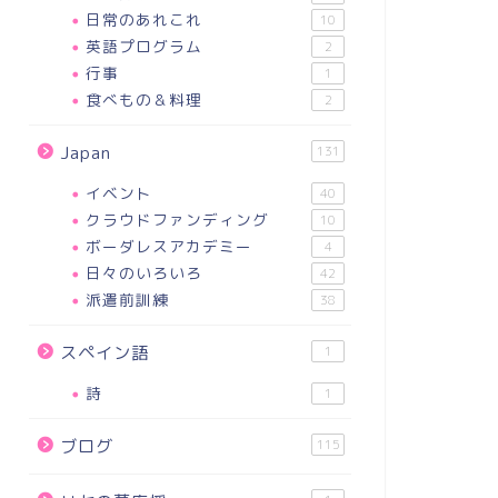
日常のあれこれ
10
英語プログラム
2
行事
1
食べもの＆料理
2
Japan
131
イベント
40
クラウドファンディング
10
ボーダレスアカデミー
4
日々のいろいろ
42
派遣前訓練
38
スペイン語
1
詩
1
ブログ
115