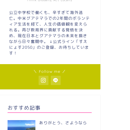
Think Globally, Act Locally
公立中学校で働くも、辛すぎて海外逃
亡。中米グアテマラでの2年間のボランテ
ィア生活を経て、人生の価値観を変えら
れる。再び教育界に貢献する覚悟を決
め、現在日本とグアテマラの未来を描き
ながら日々奮闘中。 ↓公式ライン「すえ
にょす2050」のご登録、お待ちしていま
す！
＼ Follow me ／
おすすめ記事
ありがとう、さようなら