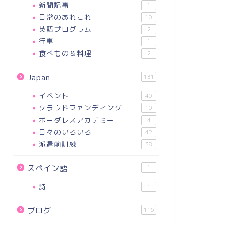
新聞記事
1
日常のあれこれ
10
英語プログラム
2
行事
1
食べもの＆料理
2
Japan
131
イベント
40
クラウドファンディング
10
ボーダレスアカデミー
4
日々のいろいろ
42
派遣前訓練
38
スペイン語
1
詩
1
ブログ
115