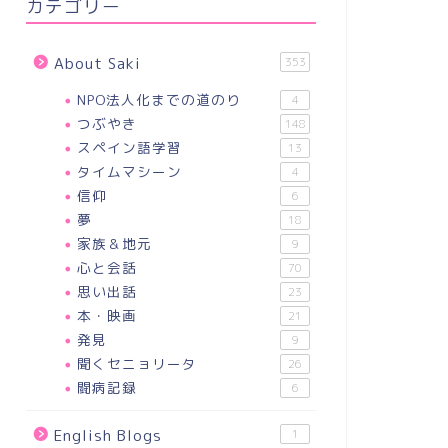
カテゴリー
About Saki
353
NPO法人化までの道のり
4
つぶやき
148
スペイン語学習
13
タイムマシーン
4
信仰
6
夢
18
家族＆地元
9
心と会話
70
思い出話
23
本・映画
21
発見
9
聞くセニョリータ
26
闘病記録
6
English Blogs
1