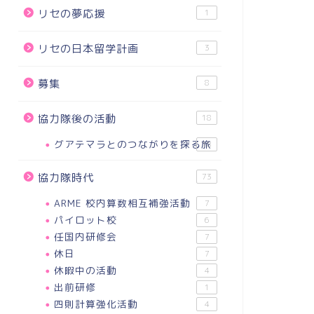
リセの夢応援
1
リセの日本留学計画
3
募集
8
協力隊後の活動
18
グアテマラとのつながりを探る旅
18
協力隊時代
73
ARME 校内算数相互補強活動
7
パイロット校
6
任国内研修会
7
休日
7
休暇中の活動
4
出前研修
1
四則計算強化活動
4