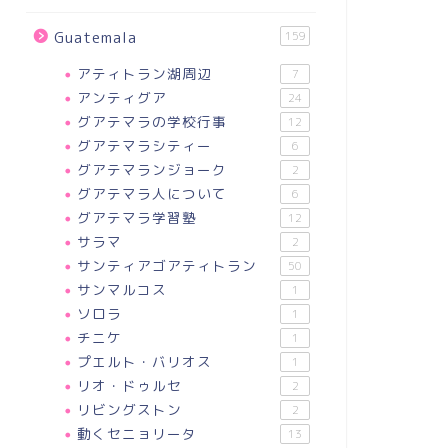
Guatemala
159
アティトラン湖周辺
7
アンティグア
24
グアテマラの学校行事
12
グアテマラシティー
6
グアテマランジョーク
2
グアテマラ人について
6
グアテマラ学習塾
12
サラマ
2
サンティアゴアティトラン
50
サンマルコス
1
ソロラ
1
チニケ
1
プエルト・バリオス
1
リオ・ドゥルセ
2
リビングストン
2
動くセニョリータ
13