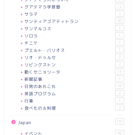
グアテマラ学習塾
12
サラマ
2
サンティアゴアティトラン
50
サンマルコス
1
ソロラ
1
チニケ
1
プエルト・バリオス
1
リオ・ドゥルセ
2
リビングストン
2
動くセニョリータ
13
新聞記事
1
日常のあれこれ
10
英語プログラム
2
行事
1
食べもの＆料理
2
131
Japan
イベント
40