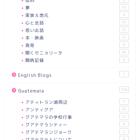
信仰
夢
18
家族＆地元
9
心と会話
70
思い出話
23
本・映画
21
発見
9
聞くセニョリータ
26
闘病記録
6
1
English Blogs
159
Guatemala
アティトラン湖周辺
7
アンティグア
24
グアテマラの学校行事
12
グアテマラシティー
6
グアテマランジョーク
2
グアテマラ人について
6