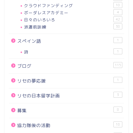
クラウドファンディング
10
ボーダレスアカデミー
4
日々のいろいろ
42
派遣前訓練
38
1
スペイン語
詩
1
115
ブログ
1
リセの夢応援
3
リセの日本留学計画
8
募集
18
協力隊後の活動