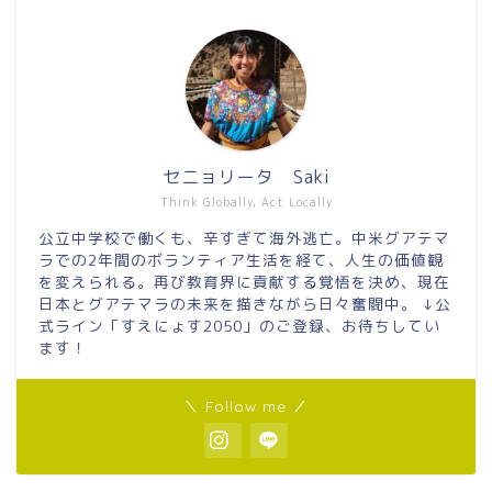
セニョリータ Saki
Think Globally, Act Locally
公立中学校で働くも、辛すぎて海外逃亡。中米グアテマ
ラでの2年間のボランティア生活を経て、人生の価値観
を変えられる。再び教育界に貢献する覚悟を決め、現在
日本とグアテマラの未来を描きながら日々奮闘中。 ↓公
式ライン「すえにょす2050」のご登録、お待ちしてい
ます！
＼ Follow me ／