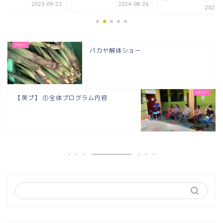
2023-09-22
2024-08-26
2021-0
パカヤ解体ショー
【英プ】 ①全体プログラム内容