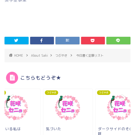
HOME
About Saki
つぶやき
今日書く記事リスト
こちらもどうぞ★
やき
つぶやき
つぶやき
本にいる私は
気づいた
ダークサイドのその
咲