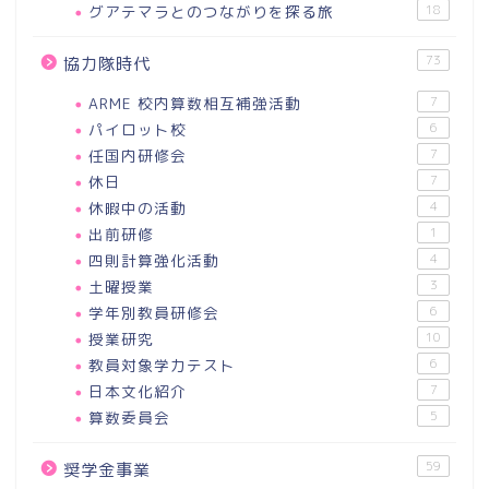
グアテマラとのつながりを探る旅
18
73
協力隊時代
ARME 校内算数相互補強活動
7
パイロット校
6
任国内研修会
7
休日
7
休暇中の活動
4
出前研修
1
四則計算強化活動
4
土曜授業
3
学年別教員研修会
6
授業研究
10
教員対象学力テスト
6
日本文化紹介
7
算数委員会
5
59
奨学金事業