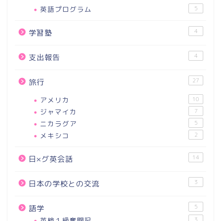
英語プログラム
5
4
学習塾
4
支出報告
27
旅行
アメリカ
10
ジャマイカ
7
ニカラグア
5
メキシコ
2
14
日×グ英会話
3
日本の学校との交流
5
語学
英検１級奮闘記
3