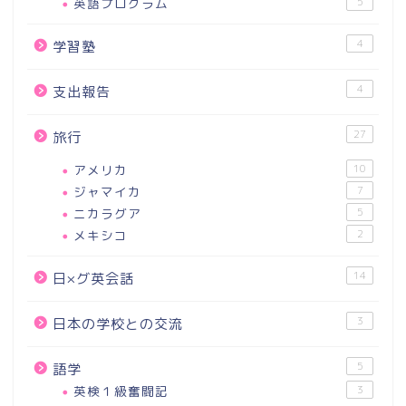
英語プログラム
5
4
学習塾
4
支出報告
27
旅行
アメリカ
10
ジャマイカ
7
ニカラグア
5
メキシコ
2
14
日×グ英会話
3
日本の学校との交流
5
語学
英検１級奮闘記
3