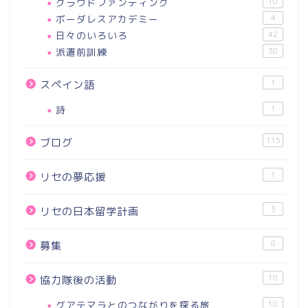
クラウドファンディング
10
ボーダレスアカデミー
4
日々のいろいろ
42
派遣前訓練
38
1
スペイン語
詩
1
115
ブログ
1
リセの夢応援
3
リセの日本留学計画
8
募集
18
協力隊後の活動
グアテマラとのつながりを探る旅
18