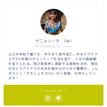
セニョリータ Saki
Think Globally, Act Locally
公立中学校で働くも、辛すぎて海外逃亡。中米グアテマ
ラでの2年間のボランティア生活を経て、人生の価値観
を変えられる。再び教育界に貢献する覚悟を決め、現在
日本とグアテマラの未来を描きながら日々奮闘中。 ↓公
式ライン「すえにょす2050」のご登録、お待ちしてい
ます！
＼ Follow me ／