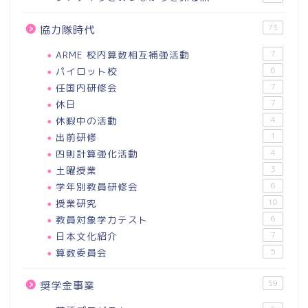
73
協力隊時代
ARME 校内算数相互補強活動
7
パイロット校
6
任国内研修会
7
休日
7
休暇中の活動
4
出前研修
1
四則計算強化活動
4
土曜授業
3
学年別教員研修会
6
授業研究
10
教員対象学力テスト
6
日本文化紹介
7
算数委員会
5
59
奨学金事業