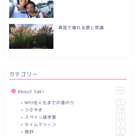
異国で壊れる壁と常識
カテゴリー
353
About Saki
NPO法人化までの道のり
4
つぶやき
148
スペイン語学習
13
タイムマシーン
4
信仰
6