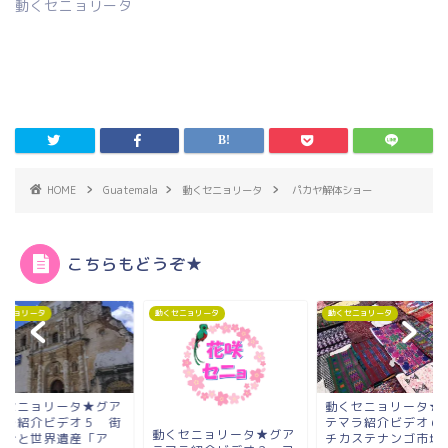
動くセニョリータ
HOME
Guatemala
動くセニョリータ
パカヤ解体ショー
こちらもどうぞ★
セニョリータ
動くセニョリータ
動くセニョリータ
くセニョリータ★グア
動くセニョリータ★
マラ紹介ビデオ５ 街
テマラ紹介ビデオ６
動くセニョリータ★グア
丸ごと世界遺産「ア
チカステナンゴ市場