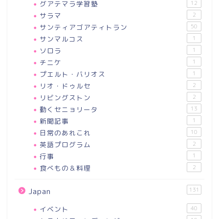
グアテマラ学習塾
12
サラマ
2
サンティアゴアティトラン
50
サンマルコス
1
ソロラ
1
チニケ
1
プエルト・バリオス
1
リオ・ドゥルセ
2
リビングストン
2
動くセニョリータ
13
新聞記事
1
日常のあれこれ
10
英語プログラム
2
行事
1
食べもの＆料理
2
131
Japan
イベント
40