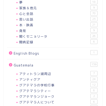
夢
18
家族＆地元
9
心と会話
70
思い出話
23
本・映画
21
発見
9
聞くセニョリータ
26
闘病記録
6
1
English Blogs
159
Guatemala
アティトラン湖周辺
7
アンティグア
24
グアテマラの学校行事
12
グアテマラシティー
6
グアテマランジョーク
2
グアテマラ人について
6