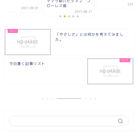
テマラ紹介ビデオ２ フ
.
2017-0
ローレス島
2017-09-01
2017-08-17
「やさしさ」とは何かを考えてみまし
た。
今日書く記事リスト