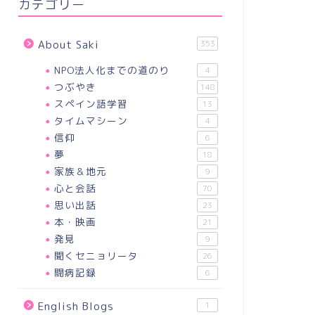
カテゴリー
About Saki
353
NPO法人化までの道のり
4
つぶやき
148
スペイン語学習
13
タイムマシーン
4
信仰
6
夢
18
家族＆地元
9
心と会話
70
思い出話
23
本・映画
21
発見
9
聞くセニョリータ
26
闘病記録
6
English Blogs
1