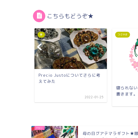
こちらもどうぞ★
夢
つぶやき
Precio Justoについてさらに考
えてみた
。それから
寝られない
書きます。
2022-01-25
2022-04-16
母の日グアテマラギフト★