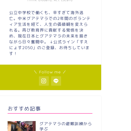
Think Globally, Act Locally
公立中学校で働くも、辛すぎて海外逃
亡。中米グアテマラでの2年間のボランテ
ィア生活を経て、人生の価値観を変えら
れる。再び教育界に貢献する覚悟を決
め、現在日本とグアテマラの未来を描き
ながら日々奮闘中。 ↓公式ライン「すえ
にょす2050」のご登録、お待ちしていま
す！
＼ Follow me ／
おすすめ記事
グアテマラの避難訓練から
学ぶ