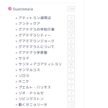
Guatemala
159
アティトラン湖周辺
7
アンティグア
24
夢
グアテマラの学校行事
12
グアテマラシティー
6
グアテマランジョーク
2
グアテマラ人について
6
グアテマラ学習塾
12
サラマ
2
サンティアゴアティトラン
50
仕事が決まりました。それから
、語らせてください。
サンマルコス
1
少し遺言を。
ソロラ
1
2016-07-25
2022-04-1
チニケ
1
プエルト・バリオス
1
リオ・ドゥルセ
2
リビングストン
2
動くセニョリータ
13