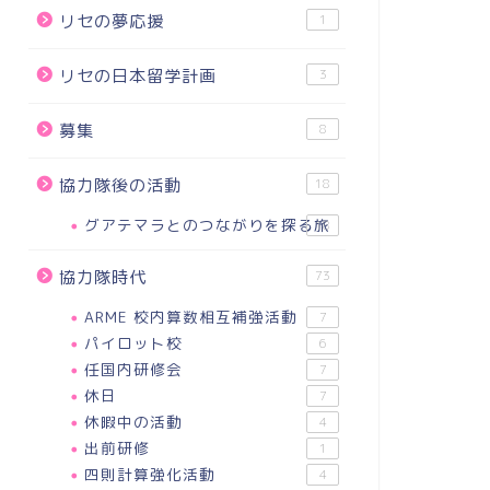
リセの夢応援
1
リセの日本留学計画
3
募集
8
協力隊後の活動
18
グアテマラとのつながりを探る旅
18
協力隊時代
73
ARME 校内算数相互補強活動
7
パイロット校
6
任国内研修会
7
休日
7
休暇中の活動
4
出前研修
1
四則計算強化活動
4