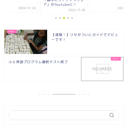
ア」がYoutubeに！
2024-12-24
2023-1
2022-11-30
【速報！】リセがついにガイドでデビュ
ーです！
小６英語プログラム最終テスト終了