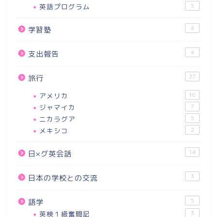
英語プログラム
5
4
学習塾
4
支出報告
27
旅行
アメリカ
10
ジャマイカ
7
ニカラグア
5
メキシコ
2
14
日×グ英会話
3
日本の学校との交流
5
語学
英検１級奮闘記
3