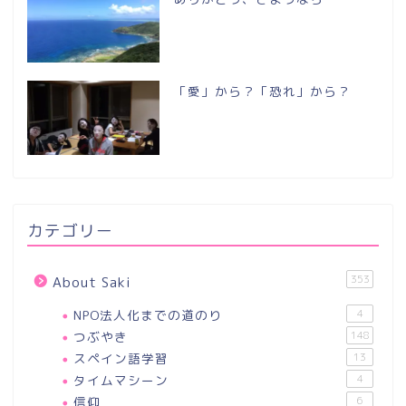
「愛」から？「恐れ」から？
カテゴリー
353
About Saki
NPO法人化までの道のり
4
つぶやき
148
スペイン語学習
13
タイムマシーン
4
信仰
6