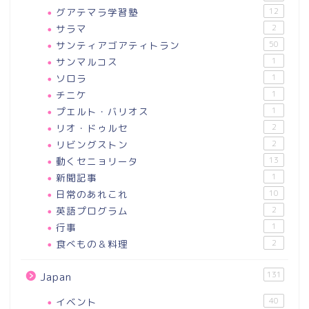
グアテマラ学習塾
12
サラマ
2
サンティアゴアティトラン
50
サンマルコス
1
ソロラ
1
チニケ
1
プエルト・バリオス
1
リオ・ドゥルセ
2
リビングストン
2
動くセニョリータ
13
新聞記事
1
日常のあれこれ
10
英語プログラム
2
行事
1
食べもの＆料理
2
131
Japan
イベント
40