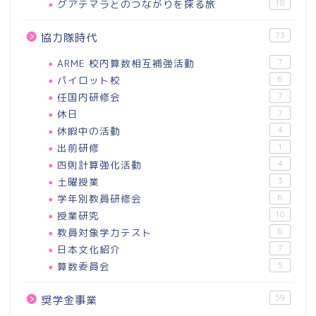
グアテマラとのつながりを探る旅
18
73
協力隊時代
ARME 校内算数相互補強活動
7
パイロット校
6
任国内研修会
7
休日
7
休暇中の活動
4
出前研修
1
四則計算強化活動
4
土曜授業
3
学年別教員研修会
6
授業研究
10
教員対象学力テスト
6
日本文化紹介
7
算数委員会
5
59
奨学金事業