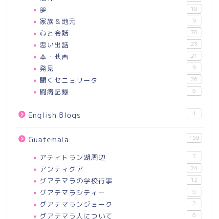
夢
18
家族＆地元
9
心と会話
70
思い出話
23
本・映画
21
発見
9
聞くセニョリータ
26
闘病記録
6
1
English Blogs
159
Guatemala
アティトラン湖周辺
7
アンティグア
24
グアテマラの学校行事
12
グアテマラシティー
6
グアテマランジョーク
2
グアテマラ人について
6