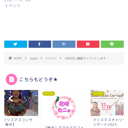
イベント
HOME
Japan
イベント
6月5日に鎌倉でイベントします！
こちらもどうぞ★
ント
イベント
イベント
024クリスマスコンサ
クリスマスチャリテ
ト【後半】
ンサート2023
「勝手にグアテマラフェ