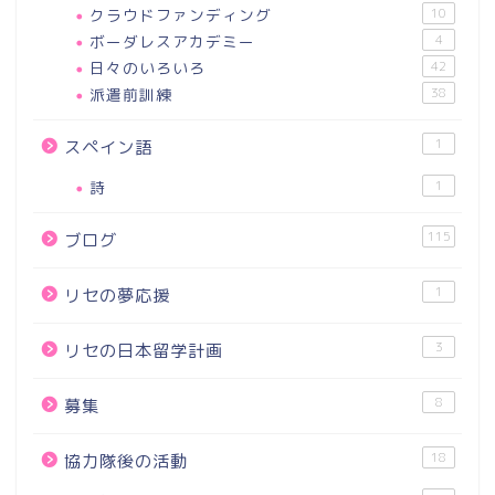
クラウドファンディング
10
ボーダレスアカデミー
4
日々のいろいろ
42
派遣前訓練
38
1
スペイン語
詩
1
115
ブログ
1
リセの夢応援
3
リセの日本留学計画
8
募集
18
協力隊後の活動