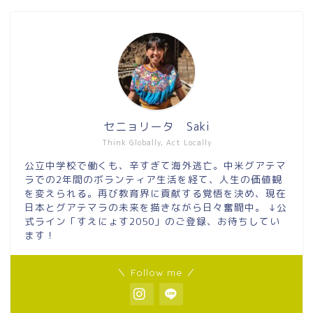
セニョリータ Saki
Think Globally, Act Locally
公立中学校で働くも、辛すぎて海外逃亡。中米グアテマ
ラでの2年間のボランティア生活を経て、人生の価値観
を変えられる。再び教育界に貢献する覚悟を決め、現在
日本とグアテマラの未来を描きながら日々奮闘中。 ↓公
式ライン「すえにょす2050」のご登録、お待ちしてい
ます！
＼ Follow me ／