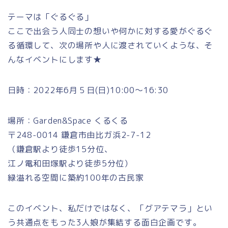
テーマは「ぐるぐる」
ここで出会う人同士の想いや何かに対する愛がぐるぐ
る循環して、次の場所や人に渡されていくような、そ
んなイベントにします★
日時：2022年6月５日(日)10:00〜16:30
場所：Garden&Space くるくる
〒248-0014 鎌倉市由比ガ浜2-7-12
（鎌倉駅より徒歩15分位、
江ノ電和田塚駅より徒歩5分位）
緑溢れる空間に築約100年の古民家
このイベント、私だけではなく、「グアテマラ」とい
う共通点をもった3人娘が集結する面白企画です。