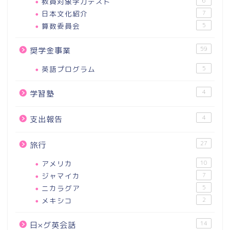
教員対象学力テスト
6
日本文化紹介
7
算数委員会
5
59
奨学金事業
英語プログラム
5
4
学習塾
4
支出報告
27
旅行
アメリカ
10
ジャマイカ
7
ニカラグア
5
メキシコ
2
14
日×グ英会話