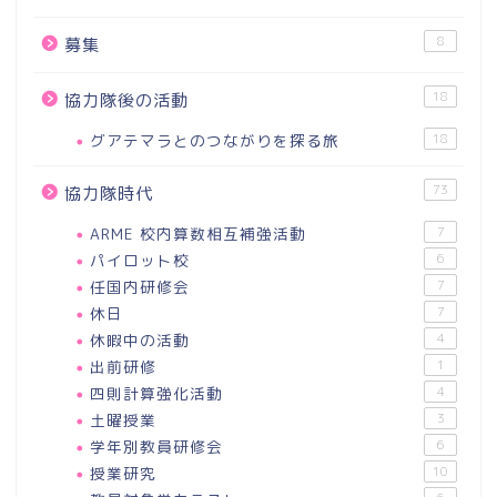
8
募集
18
協力隊後の活動
グアテマラとのつながりを探る旅
18
73
協力隊時代
ARME 校内算数相互補強活動
7
パイロット校
6
任国内研修会
7
休日
7
休暇中の活動
4
出前研修
1
四則計算強化活動
4
土曜授業
3
学年別教員研修会
6
授業研究
10