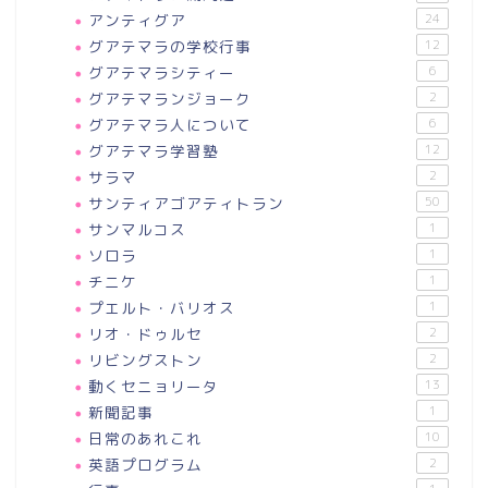
アンティグア
24
グアテマラの学校行事
12
グアテマラシティー
6
グアテマランジョーク
2
グアテマラ人について
6
グアテマラ学習塾
12
サラマ
2
サンティアゴアティトラン
50
サンマルコス
1
ソロラ
1
チニケ
1
プエルト・バリオス
1
リオ・ドゥルセ
2
リビングストン
2
動くセニョリータ
13
新聞記事
1
日常のあれこれ
10
英語プログラム
2