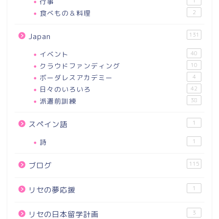
行事
1
食べもの＆料理
2
131
Japan
イベント
40
クラウドファンディング
10
ボーダレスアカデミー
4
日々のいろいろ
42
派遣前訓練
38
1
スペイン語
詩
1
115
ブログ
1
リセの夢応援
3
リセの日本留学計画