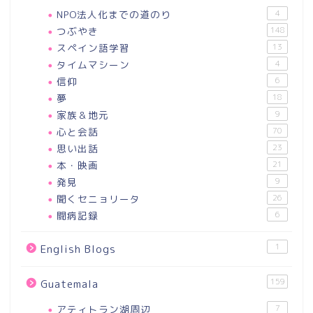
NPO法人化までの道のり
4
つぶやき
148
スペイン語学習
13
タイムマシーン
4
信仰
6
夢
18
家族＆地元
9
心と会話
70
思い出話
23
本・映画
21
発見
9
聞くセニョリータ
26
闘病記録
6
1
English Blogs
159
Guatemala
アティトラン湖周辺
7