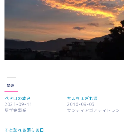
関連
ペドロの本音
ちょちょぎれ涙
2021-09-11
2016-09-03
奨学金事業
サンティアゴアティトラン
ふと訪れる落ちる日