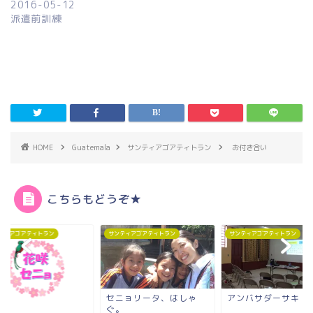
2016-05-12
派遣前訓練
HOME
Guatemala
サンティアゴアティトラン
お付き合い
こちらもどうぞ★
ティアゴアティトラン
サンティアゴアティトラン
サンティアゴアティトラン
ニョリータ、はしゃ
アンバサダーサキ
。