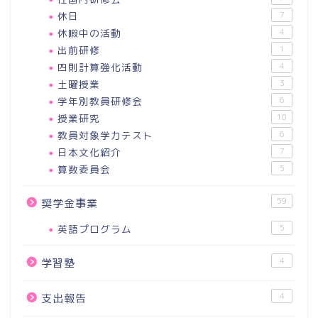
休日
7
休暇中の活動
4
出前研修
1
四則計算強化活動
4
土曜授業
3
学年別教員研修会
6
授業研究
10
教員対象学力テスト
6
日本文化紹介
7
算数委員会
5
59
奨学金事業
英語プログラム
5
4
学習塾
4
支出報告