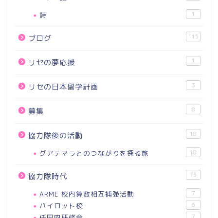
詩
1
115
ブログ
1
リセの夢応援
3
リセの日本留学計画
8
募集
18
協力隊後の活動
グアテマラとのつながりを探る旅
18
73
協力隊時代
ARME 校内算数相互補強活動
7
パイロット校
6
任国内研修会
7