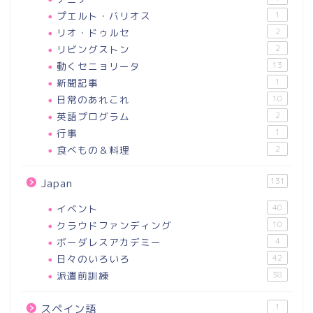
プエルト・バリオス
1
リオ・ドゥルセ
2
リビングストン
2
動くセニョリータ
13
新聞記事
1
日常のあれこれ
10
英語プログラム
2
行事
1
食べもの＆料理
2
131
Japan
イベント
40
クラウドファンディング
10
ボーダレスアカデミー
4
日々のいろいろ
42
派遣前訓練
38
1
スペイン語