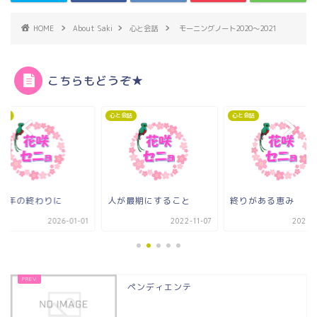
HOME
About Saki
心と会話
モーニングノート2020～2021
こちらもどうぞ★
会話
心と会話
心と会話
025年の終わりに
人が最期にすること
終りがある恵み
2026-01-01
2022-11-07
2023-0
ペンディエンテ