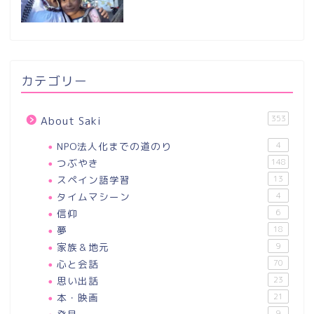
カテゴリー
353
About Saki
NPO法人化までの道のり
4
つぶやき
148
スペイン語学習
13
タイムマシーン
4
信仰
6
夢
18
家族＆地元
9
心と会話
70
思い出話
23
本・映画
21
9