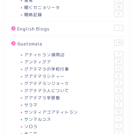
発見
聞くセニョリータ
26
闘病記録
6
1
English Blogs
159
Guatemala
アティトラン湖周辺
7
アンティグア
24
グアテマラの学校行事
12
グアテマラシティー
6
グアテマランジョーク
2
グアテマラ人について
6
グアテマラ学習塾
12
サラマ
2
サンティアゴアティトラン
50
サンマルコス
1
ソロラ
1
チニケ
1