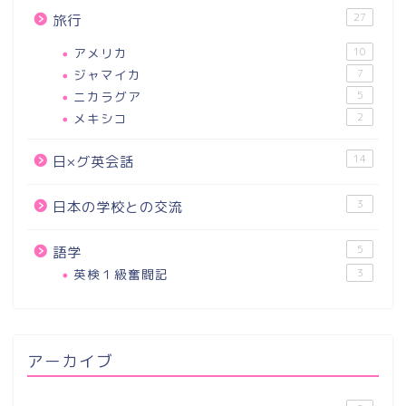
27
旅行
アメリカ
10
ジャマイカ
7
ニカラグア
5
メキシコ
2
14
日×グ英会話
3
日本の学校との交流
5
語学
英検１級奮闘記
3
アーカイブ