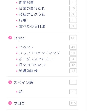
新聞記事
1
日常のあれこれ
10
英語プログラム
2
行事
1
食べもの＆料理
2
Japan
131
イベント
40
クラウドファンディング
10
ボーダレスアカデミー
4
日々のいろいろ
42
派遣前訓練
38
スペイン語
1
詩
1
ブログ
115