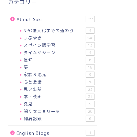
カテゴリー
About Saki
353
NPO法人化までの道のり
4
つぶやき
148
スペイン語学習
13
タイムマシーン
4
信仰
6
夢
18
家族＆地元
9
心と会話
70
思い出話
23
本・映画
21
発見
9
聞くセニョリータ
26
闘病記録
6
English Blogs
1