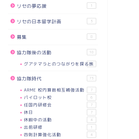
リセの夢応援
1
リセの日本留学計画
3
募集
8
協力隊後の活動
18
グアテマラとのつながりを探る旅
18
協力隊時代
73
ARME 校内算数相互補強活動
7
パイロット校
6
任国内研修会
7
休日
7
休暇中の活動
4
出前研修
1
四則計算強化活動
4