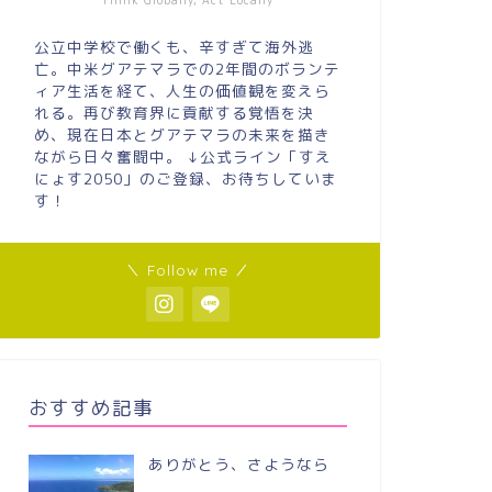
Think Globally, Act Locally
公立中学校で働くも、辛すぎて海外逃
亡。中米グアテマラでの2年間のボランテ
ィア生活を経て、人生の価値観を変えら
れる。再び教育界に貢献する覚悟を決
め、現在日本とグアテマラの未来を描き
ながら日々奮闘中。 ↓公式ライン「すえ
にょす2050」のご登録、お待ちしていま
す！
＼ Follow me ／
おすすめ記事
ありがとう、さようなら