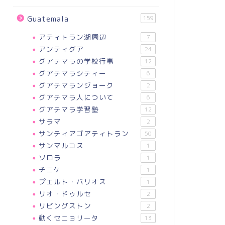
Guatemala
159
アティトラン湖周辺
7
アンティグア
24
グアテマラの学校行事
12
グアテマラシティー
6
グアテマランジョーク
2
グアテマラ人について
6
グアテマラ学習塾
12
サラマ
2
サンティアゴアティトラン
50
サンマルコス
1
ソロラ
1
チニケ
1
プエルト・バリオス
1
リオ・ドゥルセ
2
リビングストン
2
動くセニョリータ
13