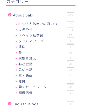
カテゴリー
About Saki
353
NPO法人化までの道のり
4
つぶやき
148
スペイン語学習
13
タイムマシーン
4
信仰
6
夢
18
家族＆地元
9
心と会話
70
思い出話
23
本・映画
21
発見
9
聞くセニョリータ
26
闘病記録
6
English Blogs
1