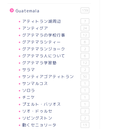
Guatemala
159
アティトラン湖周辺
7
アンティグア
24
グアテマラの学校行事
12
グアテマラシティー
6
グアテマランジョーク
2
グアテマラ人について
6
グアテマラ学習塾
12
サラマ
2
サンティアゴアティトラン
50
サンマルコス
1
ソロラ
1
チニケ
1
プエルト・バリオス
1
リオ・ドゥルセ
2
リビングストン
2
動くセニョリータ
13