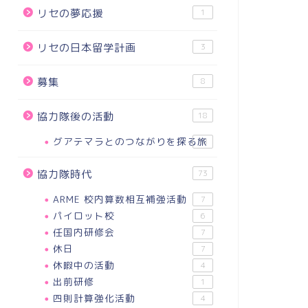
リセの夢応援
1
リセの日本留学計画
3
募集
8
協力隊後の活動
18
グアテマラとのつながりを探る旅
18
協力隊時代
73
ARME 校内算数相互補強活動
7
パイロット校
6
任国内研修会
7
休日
7
休暇中の活動
4
出前研修
1
四則計算強化活動
4