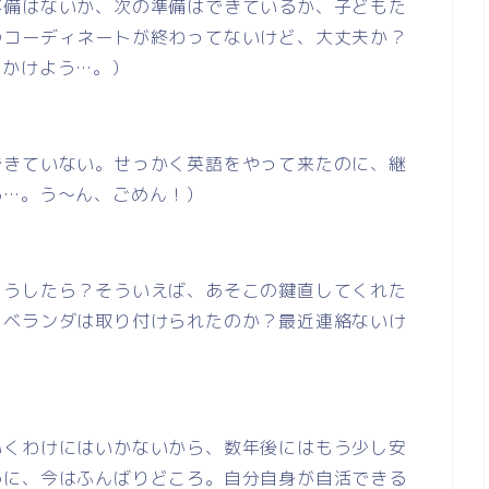
不備はないか、次の準備はできているか、子どもた
のコーディネートが終わってないけど、大丈夫か？
声かけよう…。）
できていない。せっかく英語をやって来たのに、継
る…。う～ん、ごめん！）
どうしたら？そういえば、あそこの鍵直してくれた
？ベランダは取り付けられたのか？最近連絡ないけ
いくわけにはいかないから、数年後にはもう少し安
めに、今はふんばりどころ。自分自身が自活できる