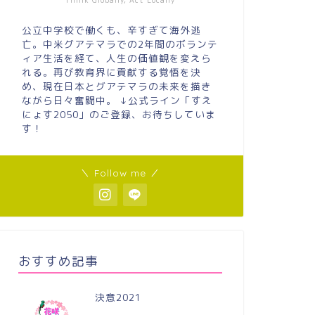
Think Globally, Act Locally
公立中学校で働くも、辛すぎて海外逃
亡。中米グアテマラでの2年間のボランテ
ィア生活を経て、人生の価値観を変えら
れる。再び教育界に貢献する覚悟を決
め、現在日本とグアテマラの未来を描き
ながら日々奮闘中。 ↓公式ライン「すえ
にょす2050」のご登録、お待ちしていま
す！
＼ Follow me ／
おすすめ記事
決意2021