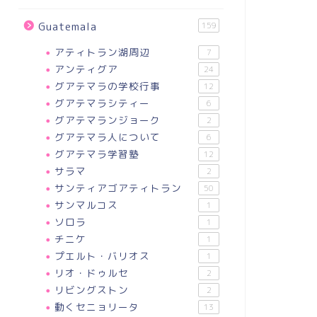
Guatemala
159
アティトラン湖周辺
7
アンティグア
24
グアテマラの学校行事
12
グアテマラシティー
6
グアテマランジョーク
2
グアテマラ人について
6
グアテマラ学習塾
12
サラマ
2
サンティアゴアティトラン
50
サンマルコス
1
ソロラ
1
チニケ
1
プエルト・バリオス
1
リオ・ドゥルセ
2
ぶやき
つぶやき
リビングストン
2
動くセニョリータ
13