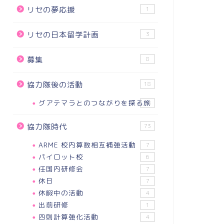
リセの夢応援
1
リセの日本留学計画
3
募集
8
協力隊後の活動
18
グアテマラとのつながりを探る旅
18
協力隊時代
73
ARME 校内算数相互補強活動
7
パイロット校
6
任国内研修会
7
休日
7
休暇中の活動
4
出前研修
1
四則計算強化活動
4