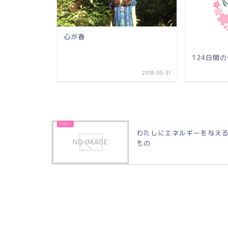
心が春
なのか考え
124日間
2018-03-31
2021-09-05
わたしにエネルギーを与え
もの