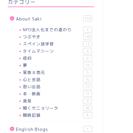
カテゴリー
About Saki
353
NPO法人化までの道のり
4
つぶやき
148
スペイン語学習
13
タイムマシーン
4
信仰
6
夢
18
家族＆地元
9
心と会話
70
思い出話
23
本・映画
21
発見
9
聞くセニョリータ
26
闘病記録
6
English Blogs
1