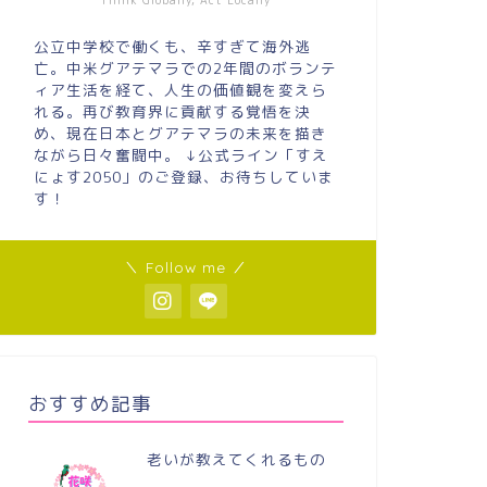
Think Globally, Act Locally
公立中学校で働くも、辛すぎて海外逃
亡。中米グアテマラでの2年間のボランテ
ィア生活を経て、人生の価値観を変えら
れる。再び教育界に貢献する覚悟を決
め、現在日本とグアテマラの未来を描き
ながら日々奮闘中。 ↓公式ライン「すえ
にょす2050」のご登録、お待ちしていま
す！
＼ Follow me ／
おすすめ記事
老いが教えてくれるもの