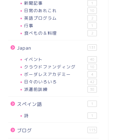
新聞記事
1
日常のあれこれ
10
英語プログラム
2
行事
1
食べもの＆料理
2
3
なぜ私は、雨が好きなのか考え
てみた。
2018-04-04
Japan
131
2021-09-0
イベント
40
クラウドファンディング
10
ボーダレスアカデミー
4
日々のいろいろ
42
派遣前訓練
38
スペイン語
1
詩
1
ブログ
115