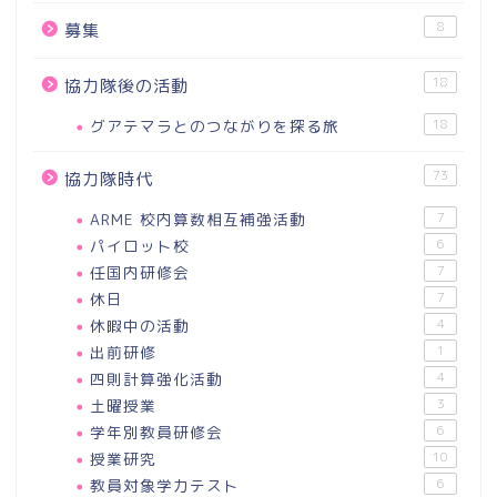
8
募集
18
協力隊後の活動
グアテマラとのつながりを探る旅
18
73
協力隊時代
ARME 校内算数相互補強活動
7
パイロット校
6
任国内研修会
7
休日
7
休暇中の活動
4
出前研修
1
四則計算強化活動
4
土曜授業
3
学年別教員研修会
6
授業研究
10
教員対象学力テスト
6