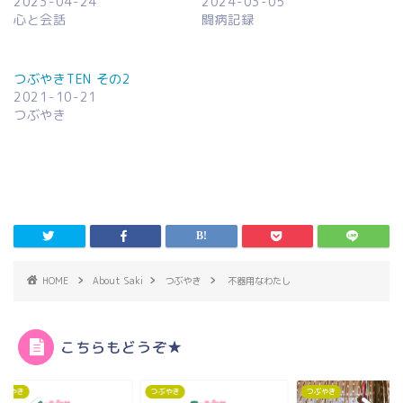
2023-04-24
2024-03-05
心と会話
闘病記録
つぶやきTEN その2
2021-10-21
つぶやき
HOME
About Saki
つぶやき
不器用なわたし
こちらもどうぞ★
やき
つぶやき
つぶやき