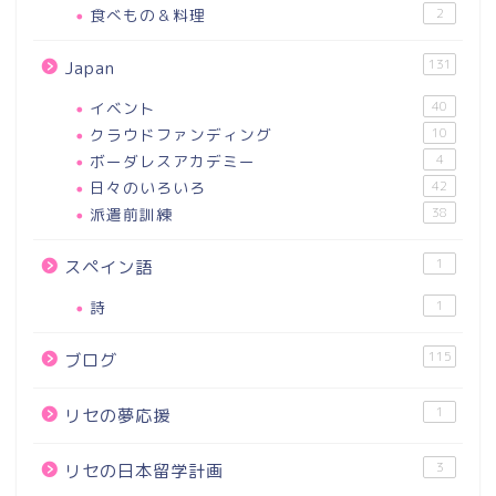
食べもの＆料理
2
131
Japan
イベント
40
クラウドファンディング
10
ボーダレスアカデミー
4
日々のいろいろ
42
派遣前訓練
38
1
スペイン語
詩
1
115
ブログ
1
リセの夢応援
3
リセの日本留学計画