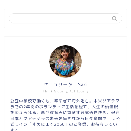
セニョリータ Saki
Think Globally, Act Locally
公立中学校で働くも、辛すぎて海外逃亡。中米グアテマ
ラでの2年間のボランティア生活を経て、人生の価値観
を変えられる。再び教育界に貢献する覚悟を決め、現在
日本とグアテマラの未来を描きながら日々奮闘中。 ↓公
式ライン「すえにょす2050」のご登録、お待ちしてい
ます！