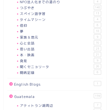
NPO法人化までの道のり
4
つぶやき
148
スペイン語学習
13
タイムマシーン
4
信仰
6
夢
18
家族＆地元
9
心と会話
70
思い出話
23
本・映画
21
発見
9
聞くセニョリータ
26
闘病記録
6
1
English Blogs
159
Guatemala
アティトラン湖周辺
7