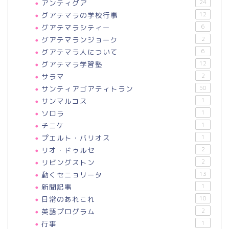
アンティグア
24
グアテマラの学校行事
12
グアテマラシティー
6
グアテマランジョーク
2
グアテマラ人について
6
グアテマラ学習塾
12
サラマ
2
サンティアゴアティトラン
50
サンマルコス
1
ソロラ
1
チニケ
1
プエルト・バリオス
1
リオ・ドゥルセ
2
リビングストン
2
動くセニョリータ
13
新聞記事
1
日常のあれこれ
10
英語プログラム
2
行事
1