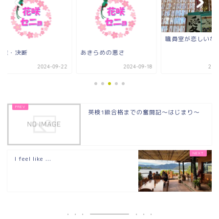
職員室が恋しいな。
意・決断
あきらめの悪さ
2024-09-22
2024-09-18
2021-0
英検1級合格までの奮闘記～はじまり～
I feel like ...