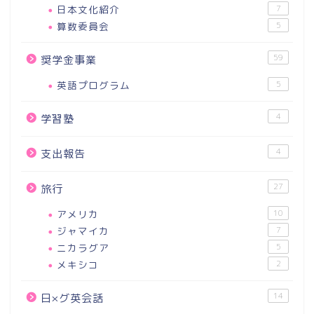
日本文化紹介
7
算数委員会
5
59
奨学金事業
英語プログラム
5
4
学習塾
4
支出報告
27
旅行
アメリカ
10
ジャマイカ
7
ニカラグア
5
メキシコ
2
14
日×グ英会話