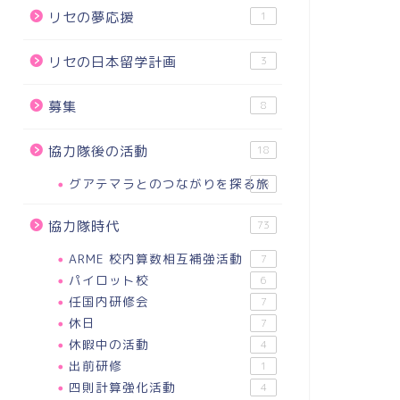
リセの夢応援
1
リセの日本留学計画
3
募集
8
動力あるねと言われますが…
お金持ちになりたい！
協力隊後の活動
18
2021-06-25
2021-12-1
グアテマラとのつながりを探る旅
18
協力隊時代
73
ARME 校内算数相互補強活動
7
パイロット校
6
任国内研修会
7
休日
7
休暇中の活動
4
出前研修
1
四則計算強化活動
4