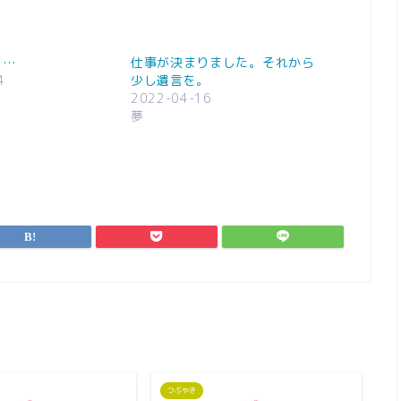
は…
仕事が決まりました。それから
4
少し遺言を。
2022-04-16
夢
つぶやき
つ