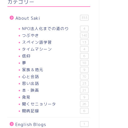
カテゴリー
About Saki
353
NPO法人化までの道のり
4
つぶやき
148
スペイン語学習
13
タイムマシーン
4
信仰
6
夢
18
家族＆地元
9
心と会話
70
思い出話
23
本・映画
21
発見
9
聞くセニョリータ
26
闘病記録
6
English Blogs
1