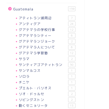
Guatemala
159
アティトラン湖周辺
7
アンティグア
24
グアテマラの学校行事
12
グアテマラシティー
6
グアテマランジョーク
2
グアテマラ人について
6
グアテマラ学習塾
12
サラマ
2
サンティアゴアティトラン
50
サンマルコス
1
ソロラ
1
チニケ
1
プエルト・バリオス
1
リオ・ドゥルセ
2
リビングストン
2
動くセニョリータ
13