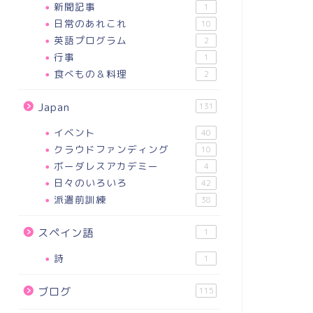
新聞記事
1
日常のあれこれ
10
英語プログラム
2
行事
1
食べもの＆料理
2
Japan
131
イベント
40
クラウドファンディング
10
ボーダレスアカデミー
4
日々のいろいろ
42
派遣前訓練
38
スペイン語
1
詩
1
ブログ
115
ぶやき
つぶやき