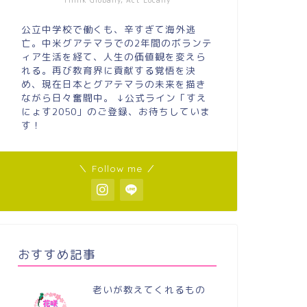
Think Globally, Act Locally
公立中学校で働くも、辛すぎて海外逃
亡。中米グアテマラでの2年間のボランテ
ィア生活を経て、人生の価値観を変えら
れる。再び教育界に貢献する覚悟を決
め、現在日本とグアテマラの未来を描き
ながら日々奮闘中。 ↓公式ライン「すえ
にょす2050」のご登録、お待ちしていま
す！
＼ Follow me ／
おすすめ記事
老いが教えてくれるもの