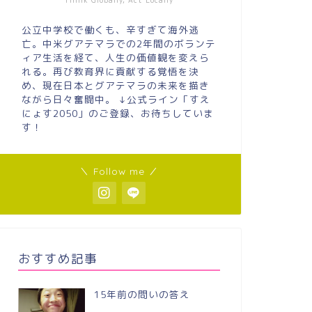
Think Globally, Act Locally
公立中学校で働くも、辛すぎて海外逃
亡。中米グアテマラでの2年間のボランテ
ィア生活を経て、人生の価値観を変えら
れる。再び教育界に貢献する覚悟を決
め、現在日本とグアテマラの未来を描き
ながら日々奮闘中。 ↓公式ライン「すえ
にょす2050」のご登録、お待ちしていま
す！
＼ Follow me ／
おすすめ記事
15年前の問いの答え