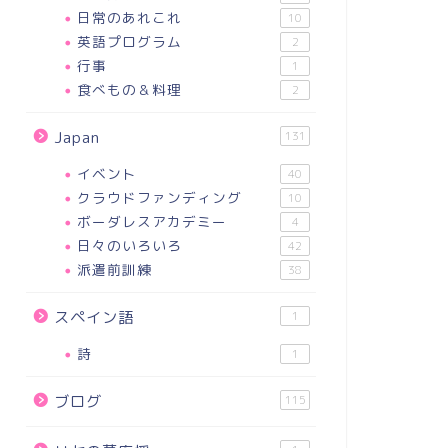
日常のあれこれ
10
英語プログラム
2
行事
1
食べもの＆料理
2
Japan
131
イベント
40
クラウドファンディング
10
ボーダレスアカデミー
4
日々のいろいろ
42
派遣前訓練
38
スペイン語
1
詩
1
ブログ
115