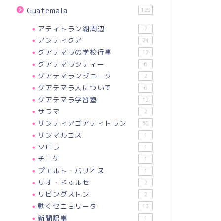
Guatemala
159
アティトラン湖周辺
7
アンティグア
24
グアテマラの学校行事
12
グアテマラシティー
6
グアテマランジョーク
2
グアテマラ人について
6
グアテマラ学習塾
12
サラマ
2
サンティアゴアティトラン
50
サンマルコス
1
ソロラ
1
チニケ
1
プエルト・バリオス
1
リオ・ドゥルセ
2
リビングストン
2
動くセニョリータ
13
新聞記事
1