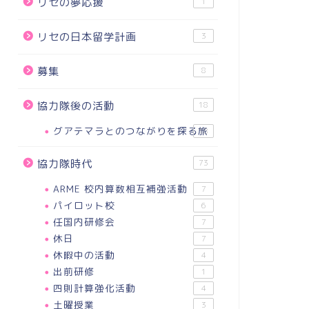
リセの夢応援
1
リセの日本留学計画
3
募集
8
協力隊後の活動
18
グアテマラとのつながりを探る旅
18
協力隊時代
73
ARME 校内算数相互補強活動
7
パイロット校
6
任国内研修会
7
休日
7
休暇中の活動
4
出前研修
1
四則計算強化活動
4
土曜授業
3