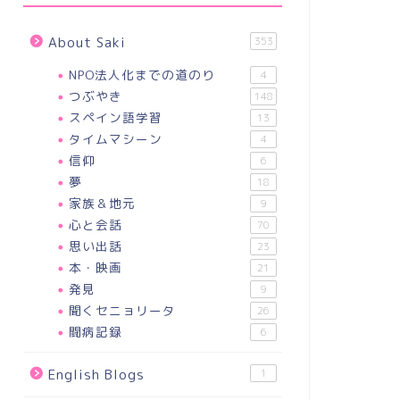
About Saki
353
NPO法人化までの道のり
4
つぶやき
148
スペイン語学習
13
タイムマシーン
4
信仰
6
夢
18
家族＆地元
9
心と会話
70
思い出話
23
本・映画
21
発見
9
聞くセニョリータ
26
闘病記録
6
English Blogs
1