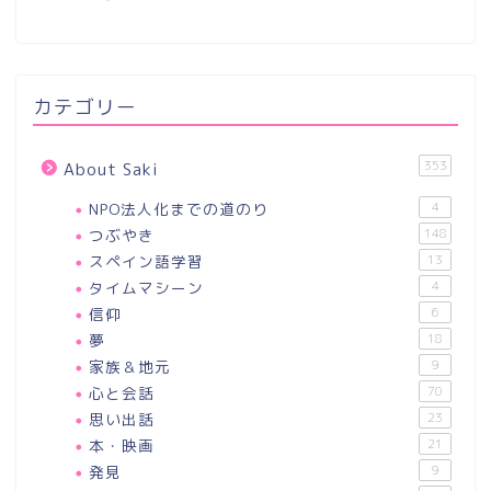
カテゴリー
353
About Saki
NPO法人化までの道のり
4
つぶやき
148
スペイン語学習
13
タイムマシーン
4
信仰
6
夢
18
家族＆地元
9
心と会話
70
思い出話
23
本・映画
21
発見
9