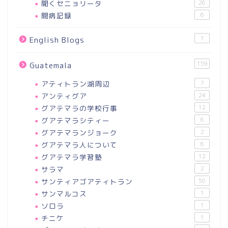
聞くセニョリータ
26
闘病記録
6
1
English Blogs
159
Guatemala
アティトラン湖周辺
7
アンティグア
24
グアテマラの学校行事
12
グアテマラシティー
6
グアテマランジョーク
2
グアテマラ人について
6
グアテマラ学習塾
12
サラマ
2
サンティアゴアティトラン
50
サンマルコス
1
ソロラ
1
チニケ
1