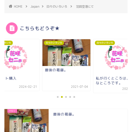
HOME
Japan
日々のいろいろ
羽田空港にて
こちらもどうぞ★
のいろいろ
日々のいろいろ
日々のいろいろ
後の葛藤。
私が行くところは、こん
作戦ミスって大損。
なところです。
2021-07-04
2022-0
2021-07-01
最後の葛藤。