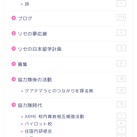
詩
1
115
ブログ
1
リセの夢応援
3
リセの日本留学計画
8
募集
18
協力隊後の活動
グアテマラとのつながりを探る旅
18
73
協力隊時代
ARME 校内算数相互補強活動
7
パイロット校
6
任国内研修会
7