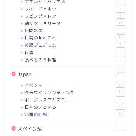
プエルト・バリオス
1
リオ・ドゥルセ
2
リビングストン
2
動くセニョリータ
13
新聞記事
1
日常のあれこれ
10
英語プログラム
2
行事
1
食べもの＆料理
2
131
Japan
イベント
40
クラウドファンディング
10
ボーダレスアカデミー
4
日々のいろいろ
42
派遣前訓練
38
1
スペイン語