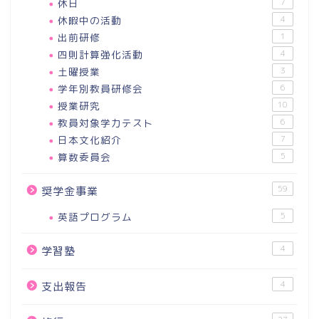
休日
7
休暇中の活動
4
出前研修
1
四則計算強化活動
4
土曜授業
3
学年別教員研修会
6
授業研究
10
教員対象学力テスト
6
日本文化紹介
7
算数委員会
5
59
奨学金事業
英語プログラム
5
4
学習塾
4
支出報告