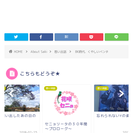
HOME
About Saki
思い出話
BK時代、くやしいベンチ
こちらもどうぞ★
出話
思い出話
心と会話
忘れられないYの姿
時間が解決してくれ
と
ニョリータの３０年間
プロローグ～
2017-05-27
2022-0