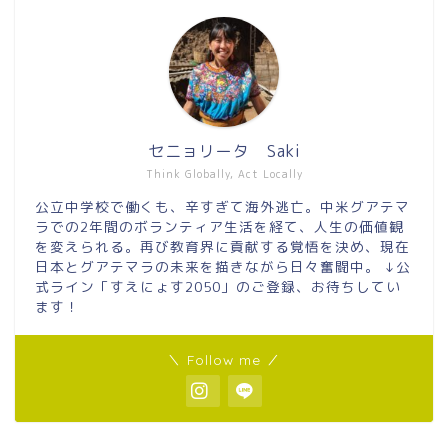
セニョリータ Saki
Think Globally, Act Locally
公立中学校で働くも、辛すぎて海外逃亡。中米グアテマ
ラでの2年間のボランティア生活を経て、人生の価値観
を変えられる。再び教育界に貢献する覚悟を決め、現在
日本とグアテマラの未来を描きながら日々奮闘中。 ↓公
式ライン「すえにょす2050」のご登録、お待ちしてい
ます！
＼ Follow me ／