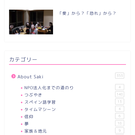
「愛」から？「恐れ」から？
カテゴリー
353
About Saki
NPO法人化までの道のり
4
つぶやき
148
スペイン語学習
13
タイムマシーン
4
信仰
6
夢
18
家族＆地元
9