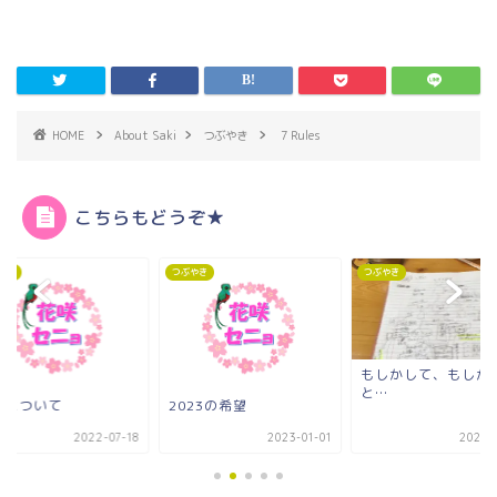
HOME
About Saki
つぶやき
7 Rules
こちらもどうぞ★
やき
つぶやき
つぶやき
もしかして、もしか
と…
調について
2023の希望
2022-07-18
2023-01-01
2021-0