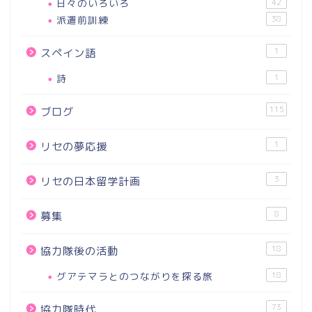
日々のいろいろ
42
派遣前訓練
38
1
スペイン語
詩
1
115
ブログ
1
リセの夢応援
3
リセの日本留学計画
8
募集
18
協力隊後の活動
グアテマラとのつながりを探る旅
18
73
協力隊時代