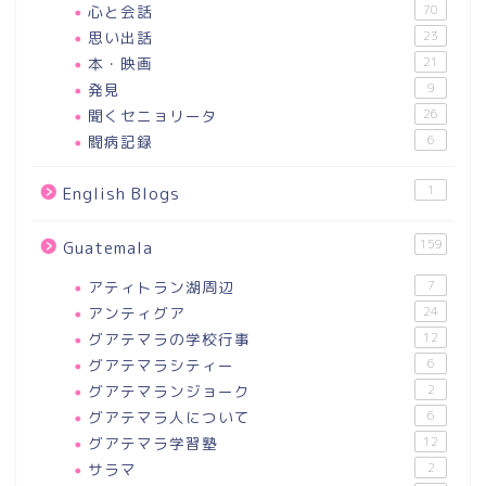
心と会話
70
思い出話
23
本・映画
21
発見
9
聞くセニョリータ
26
闘病記録
6
1
English Blogs
159
Guatemala
アティトラン湖周辺
7
アンティグア
24
グアテマラの学校行事
12
グアテマラシティー
6
グアテマランジョーク
2
グアテマラ人について
6
グアテマラ学習塾
12
サラマ
2