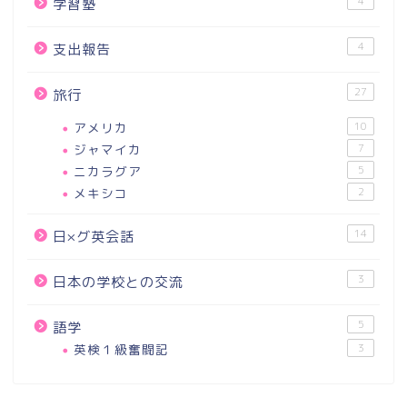
4
学習塾
4
支出報告
27
旅行
アメリカ
10
ジャマイカ
7
ニカラグア
5
メキシコ
2
14
日×グ英会話
3
日本の学校との交流
5
語学
英検１級奮闘記
3