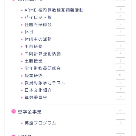
ARME 校内算数相互補強活動
7
パイロット校
6
任国内研修会
7
休日
7
休暇中の活動
4
出前研修
1
四則計算強化活動
4
土曜授業
3
学年別教員研修会
6
授業研究
10
教員対象学力テスト
6
日本文化紹介
7
算数委員会
5
59
奨学金事業
英語プログラム
5