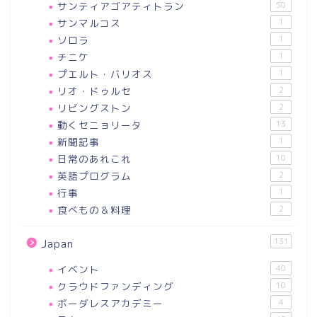
サンティアゴアティトラン
50
サンマルコス
1
ソロラ
1
チニケ
1
プエルト・バリオス
1
リオ・ドゥルセ
2
リビングストン
2
動くセニョリータ
13
新聞記事
1
日常のあれこれ
10
英語プログラム
2
行事
1
食べもの＆料理
2
131
Japan
イベント
40
クラウドファンディング
10
ボーダレスアカデミー
4