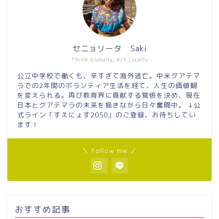
セニョリータ Saki
Think Globally, Act Locally
公立中学校で働くも、辛すぎて海外逃亡。中米グアテマ
ラでの2年間のボランティア生活を経て、人生の価値観
を変えられる。再び教育界に貢献する覚悟を決め、現在
日本とグアテマラの未来を描きながら日々奮闘中。 ↓公
式ライン「すえにょす2050」のご登録、お待ちしてい
ます！
＼ Follow me ／
おすすめ記事