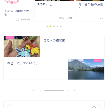
めたこと
青い空の会の活動 その
ヒント5 アナから
１
2019-10-01
2019-09-01
2019
自分への違和感
お金って、すごいわ。