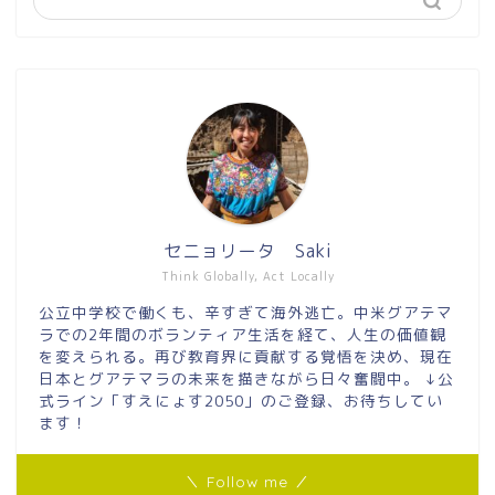
セニョリータ Saki
Think Globally, Act Locally
公立中学校で働くも、辛すぎて海外逃亡。中米グアテマ
ラでの2年間のボランティア生活を経て、人生の価値観
を変えられる。再び教育界に貢献する覚悟を決め、現在
日本とグアテマラの未来を描きながら日々奮闘中。 ↓公
式ライン「すえにょす2050」のご登録、お待ちしてい
ます！
＼ Follow me ／