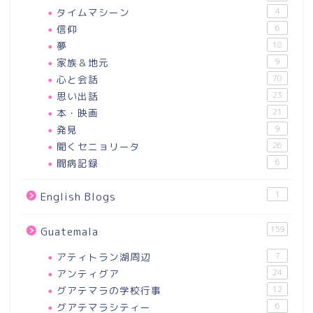
タイムマシーン
4
信仰
6
夢
18
家族＆地元
9
心と会話
70
思い出話
23
本・映画
21
発見
9
聞くセニョリータ
26
闘病記録
6
1
English Blogs
159
Guatemala
アティトラン湖周辺
7
アンティグア
24
グアテマラの学校行事
12
グアテマラシティー
6