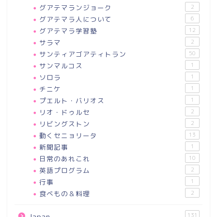
グアテマランジョーク
2
グアテマラ人について
6
グアテマラ学習塾
12
サラマ
2
サンティアゴアティトラン
50
サンマルコス
1
ソロラ
1
チニケ
1
プエルト・バリオス
1
リオ・ドゥルセ
2
リビングストン
2
動くセニョリータ
13
新聞記事
1
日常のあれこれ
10
英語プログラム
2
行事
1
食べもの＆料理
2
131
Japan