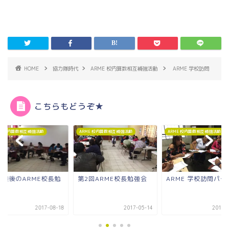
HOME
協力隊時代
ARME 校内算数相互補強活動
ARME 学校訪問
こちらもどうぞ★
ME 校内算数相互補強活動
ARME 校内算数相互補強活動
ARME 校内算数相互補強活動
2回ARME校長勉強会
ARME 学校訪問パート2
ARME 第3回 校長勉
2017-05-14
2017-08-10
2017-