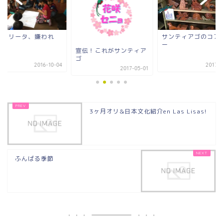
ニョリータ、嫌われ
サンティアゴのコア
。
ー
宣伝！これがサンティア
ゴ
2016-10-04
2017-0
2017-05-01
3ヶ月オリ&日本文化紹介en Las Lisas!
ふんばる季節