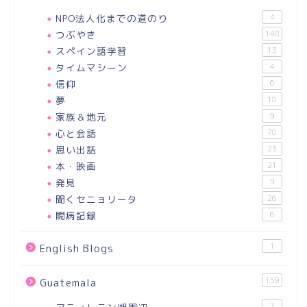
NPO法人化までの道のり
4
つぶやき
148
スペイン語学習
13
タイムマシーン
4
信仰
6
夢
18
家族＆地元
9
心と会話
70
思い出話
23
本・映画
21
発見
9
聞くセニョリータ
26
闘病記録
6
1
English Blogs
159
Guatemala
7