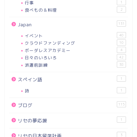
行事
1
食べもの＆料理
2
131
Japan
イベント
40
クラウドファンディング
10
ボーダレスアカデミー
4
日々のいろいろ
42
派遣前訓練
38
1
スペイン語
詩
1
115
ブログ
1
リセの夢応援
3
リセの日本留学計画