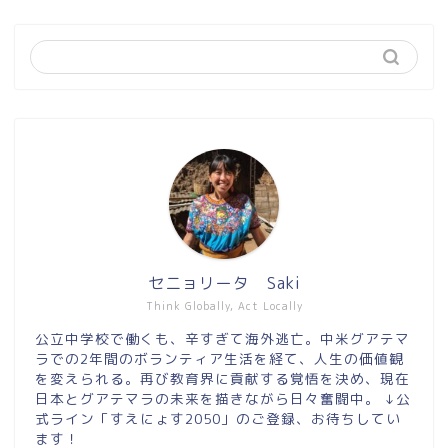
セニョリータ Saki
Think Globally, Act Locally
公立中学校で働くも、辛すぎて海外逃亡。中米グアテマ
ラでの2年間のボランティア生活を経て、人生の価値観
を変えられる。再び教育界に貢献する覚悟を決め、現在
日本とグアテマラの未来を描きながら日々奮闘中。 ↓公
式ライン「すえにょす2050」のご登録、お待ちしてい
ます！