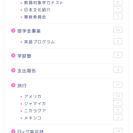
教員対象学力テスト
6
日本文化紹介
7
算数委員会
5
59
奨学金事業
英語プログラム
5
4
学習塾
4
支出報告
27
旅行
アメリカ
10
ジャマイカ
7
ニカラグア
5
メキシコ
2
14
日×グ英会話