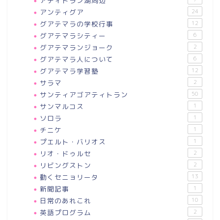
アティトラン湖周辺
アンティグア
24
グアテマラの学校行事
12
グアテマラシティー
6
グアテマランジョーク
2
グアテマラ人について
6
グアテマラ学習塾
12
サラマ
2
サンティアゴアティトラン
50
サンマルコス
1
ソロラ
1
チニケ
1
プエルト・バリオス
1
リオ・ドゥルセ
2
リビングストン
2
動くセニョリータ
13
新聞記事
1
日常のあれこれ
10
英語プログラム
2