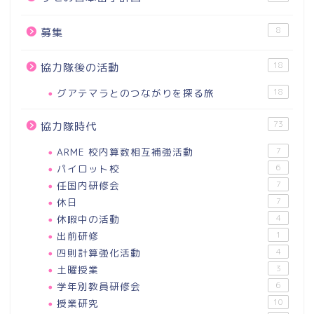
8
募集
18
協力隊後の活動
グアテマラとのつながりを探る旅
18
73
協力隊時代
ARME 校内算数相互補強活動
7
パイロット校
6
任国内研修会
7
休日
7
休暇中の活動
4
出前研修
1
四則計算強化活動
4
土曜授業
3
学年別教員研修会
6
授業研究
10