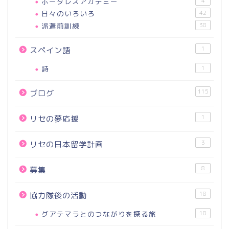
ボーダレスアカデミー
4
日々のいろいろ
42
派遣前訓練
38
1
スペイン語
詩
1
115
ブログ
1
リセの夢応援
3
リセの日本留学計画
8
募集
18
協力隊後の活動
グアテマラとのつながりを探る旅
18