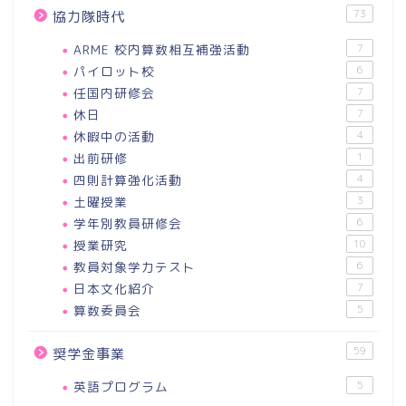
73
協力隊時代
ARME 校内算数相互補強活動
7
パイロット校
6
任国内研修会
7
休日
7
休暇中の活動
4
出前研修
1
四則計算強化活動
4
土曜授業
3
学年別教員研修会
6
授業研究
10
教員対象学力テスト
6
日本文化紹介
7
算数委員会
5
59
奨学金事業
英語プログラム
5