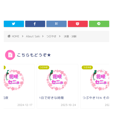
HOME
About Saki
つぶやき
決意・決断
こちらもどうぞ★
やき
つぶやき
つぶやき
国前夜
1日で好きな時間
つぶやきTEN その2
2024-12-17
2023-10-24
2021-1