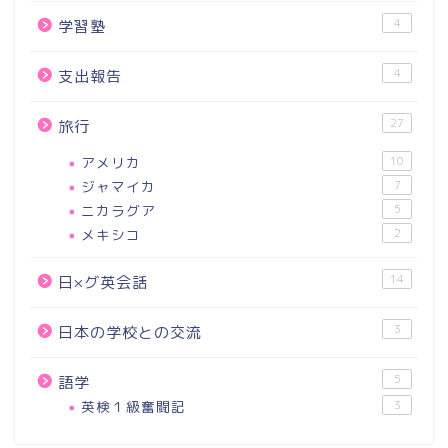
4
学習塾
4
支出報告
27
旅行
アメリカ
10
ジャマイカ
7
ニカラグア
5
メキシコ
2
14
日×グ英会話
3
日本の学校との交流
5
語学
英検１級奮闘記
3