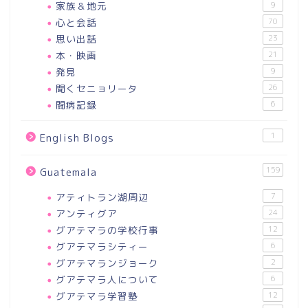
家族＆地元
9
心と会話
70
思い出話
23
本・映画
21
発見
9
聞くセニョリータ
26
闘病記録
6
1
English Blogs
159
Guatemala
アティトラン湖周辺
7
アンティグア
24
グアテマラの学校行事
12
グアテマラシティー
6
グアテマランジョーク
2
グアテマラ人について
6
グアテマラ学習塾
12