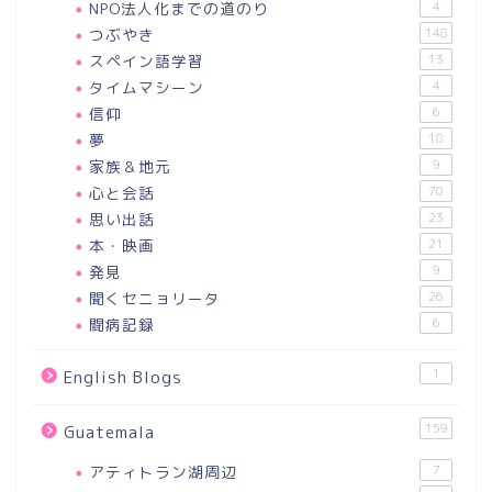
NPO法人化までの道のり
4
つぶやき
148
スペイン語学習
13
タイムマシーン
4
信仰
6
夢
18
家族＆地元
9
心と会話
70
思い出話
23
本・映画
21
発見
9
聞くセニョリータ
26
闘病記録
6
1
English Blogs
159
Guatemala
アティトラン湖周辺
7