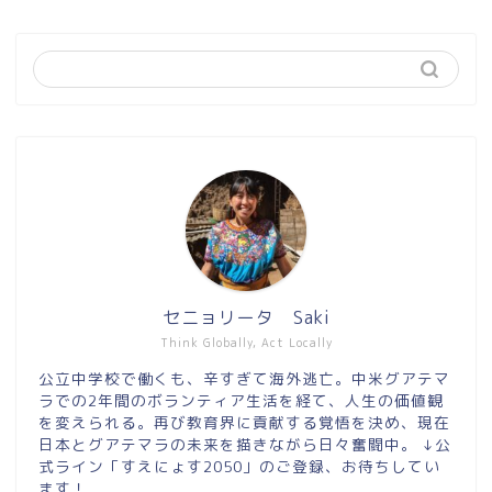
セニョリータ Saki
Think Globally, Act Locally
公立中学校で働くも、辛すぎて海外逃亡。中米グアテマ
ラでの2年間のボランティア生活を経て、人生の価値観
を変えられる。再び教育界に貢献する覚悟を決め、現在
日本とグアテマラの未来を描きながら日々奮闘中。 ↓公
式ライン「すえにょす2050」のご登録、お待ちしてい
ます！