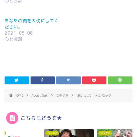
心と会話
あなたの傷を大切にしてく
ださい。
2021-06-08
心と会話
HOME
About Saki
つぶやき
胸いっぱいinハンモック
こちらもどうぞ★
やき
つぶやき
つぶやき