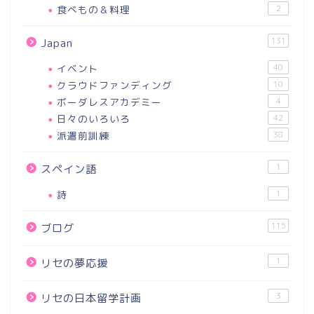
食べもの＆料理
2
131
Japan
イベント
40
クラウドファンディング
10
ボーダレスアカデミー
4
日々のいろいろ
42
派遣前訓練
38
1
スペイン語
詩
1
115
ブログ
1
リセの夢応援
3
リセの日本留学計画