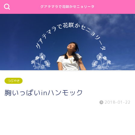
グアテマラで花咲かセニョリータ
つぶやき
胸いっぱいinハンモック
2018-01-22