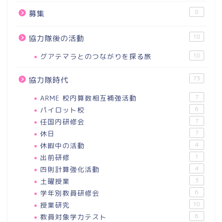
8
募集
18
協力隊後の活動
グアテマラとのつながりを探る旅
18
73
協力隊時代
ARME 校内算数相互補強活動
7
パイロット校
6
任国内研修会
7
休日
7
休暇中の活動
4
出前研修
1
四則計算強化活動
4
土曜授業
3
学年別教員研修会
6
授業研究
10
教員対象学力テスト
6