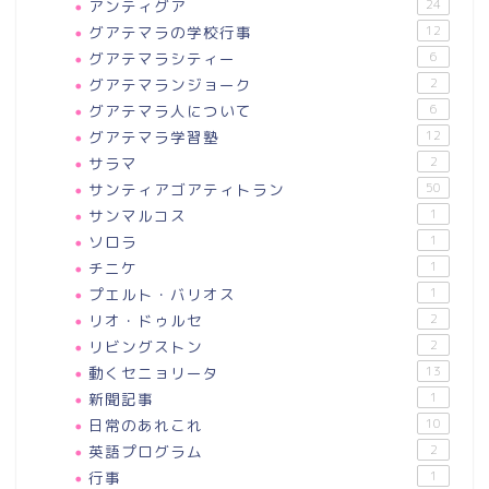
アンティグア
24
グアテマラの学校行事
12
グアテマラシティー
6
グアテマランジョーク
2
グアテマラ人について
6
グアテマラ学習塾
12
サラマ
2
サンティアゴアティトラン
50
サンマルコス
1
ソロラ
1
チニケ
1
プエルト・バリオス
1
リオ・ドゥルセ
2
リビングストン
2
動くセニョリータ
13
新聞記事
1
日常のあれこれ
10
英語プログラム
2
行事
1