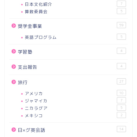
日本文化紹介
7
算数委員会
5
59
奨学金事業
英語プログラム
5
4
学習塾
4
支出報告
27
旅行
アメリカ
10
ジャマイカ
7
ニカラグア
5
メキシコ
2
14
日×グ英会話