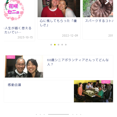
心に残してもらった「優
スパークするコトバ
しさ」
分の人生が暗く思える
きはたいてい…
2022-12-09
2018-
2023-10-15
68歳シニアボランティアさんってどんな
人？
感動会議