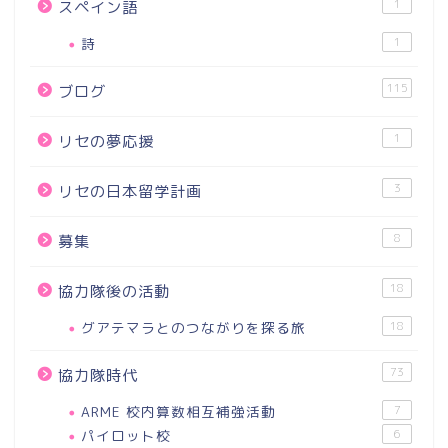
1
スペイン語
詩
1
115
ブログ
1
リセの夢応援
3
リセの日本留学計画
8
募集
18
協力隊後の活動
グアテマラとのつながりを探る旅
18
73
協力隊時代
ARME 校内算数相互補強活動
7
パイロット校
6