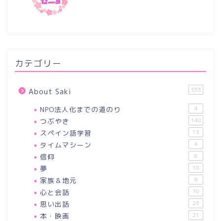
カテゴリー
353
About Saki
NPO法人化までの道のり
4
つぶやき
148
スペイン語学習
13
タイムマシーン
4
信仰
6
夢
18
家族＆地元
9
心と会話
70
思い出話
23
本・映画
21