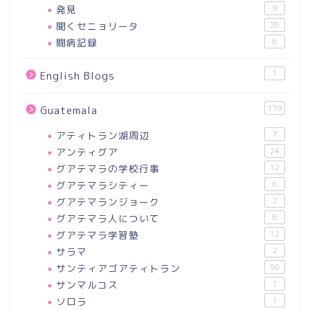
発見
9
聞くセニョリータ
26
闘病記録
6
1
English Blogs
159
Guatemala
アティトラン湖周辺
7
アンティグア
24
グアテマラの学校行事
12
グアテマラシティー
6
グアテマランジョーク
2
グアテマラ人について
6
グアテマラ学習塾
12
サラマ
2
サンティアゴアティトラン
50
サンマルコス
1
ソロラ
1