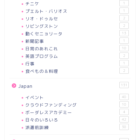
チニケ
1
プエルト・バリオス
1
リオ・ドゥルセ
2
リビングストン
2
動くセニョリータ
13
新聞記事
1
日常のあれこれ
10
英語プログラム
2
行事
1
食べもの＆料理
2
131
Japan
イベント
40
クラウドファンディング
10
ボーダレスアカデミー
4
日々のいろいろ
42
派遣前訓練
38