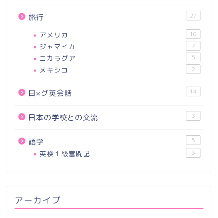
27
旅行
アメリカ
10
ジャマイカ
7
ニカラグア
5
メキシコ
2
14
日×グ英会話
3
日本の学校との交流
5
語学
英検１級奮闘記
3
アーカイブ