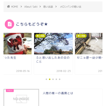
HOME
About Saki
思い出話
メロンパンの思い出
こちらもどうぞ★
出話
思い出話
思い出話
と思い出したあの日の
セニョ歴～幼少期～
私の5年日記
と
2018-02-25
2017-09-14
2017-
人間の唯一の義務とは