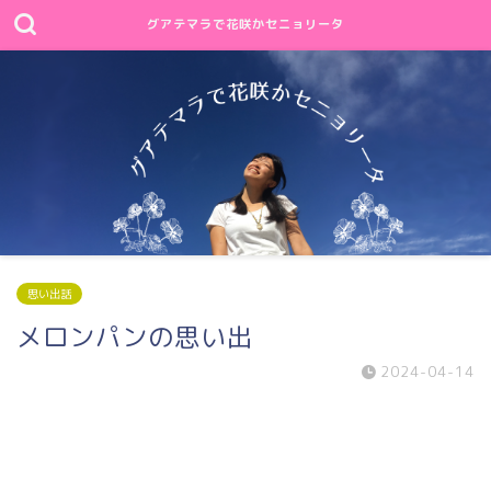
グアテマラで花咲かセニョリータ
思い出話
メロンパンの思い出
2024-04-14