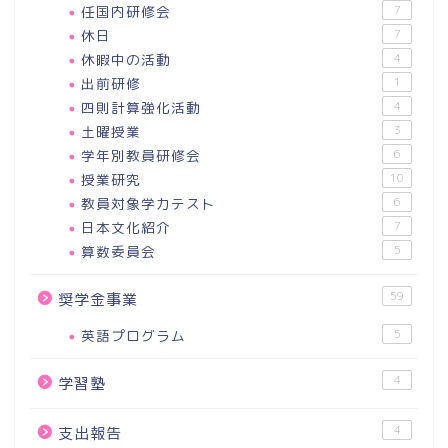
任国内研修会
7
休日
7
休暇中の活動
4
出前研修
1
四則計算強化活動
4
土曜授業
3
学年別教員研修会
6
授業研究
10
教員対象学力テスト
6
日本文化紹介
7
算数委員会
5
59
奨学金事業
英語プログラム
5
4
学習塾
4
支出報告