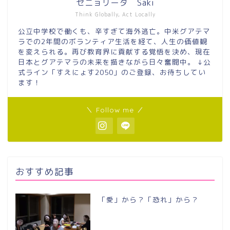
セニョリータ Saki
Think Globally, Act Locally
公立中学校で働くも、辛すぎて海外逃亡。中米グアテマ
ラでの2年間のボランティア生活を経て、人生の価値観
を変えられる。再び教育界に貢献する覚悟を決め、現在
日本とグアテマラの未来を描きながら日々奮闘中。 ↓公
式ライン「すえにょす2050」のご登録、お待ちしてい
ます！
＼ Follow me ／
おすすめ記事
「愛」から？「恐れ」から？