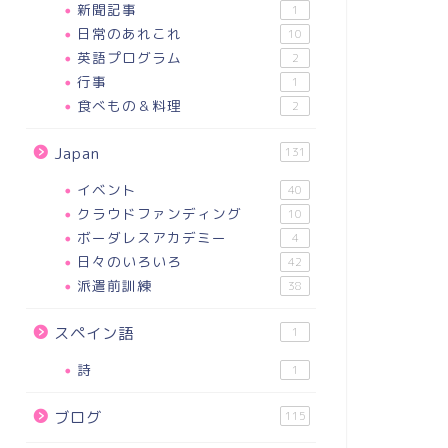
新聞記事
1
日常のあれこれ
10
英語プログラム
2
行事
1
食べもの＆料理
2
ぶやき
つぶやき
Japan
131
イベント
40
クラウドファンディング
10
ボーダレスアカデミー
4
日々のいろいろ
42
派遣前訓練
38
ンディエンテ
今日書く記事リスト
2023-02-26
2021-10-1
スペイン語
1
詩
1
ブログ
115