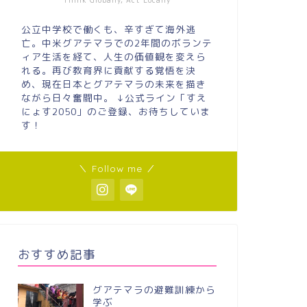
Think Globally, Act Locally
公立中学校で働くも、辛すぎて海外逃
亡。中米グアテマラでの2年間のボランテ
ィア生活を経て、人生の価値観を変えら
れる。再び教育界に貢献する覚悟を決
め、現在日本とグアテマラの未来を描き
ながら日々奮闘中。 ↓公式ライン「すえ
にょす2050」のご登録、お待ちしていま
す！
＼ Follow me ／
おすすめ記事
グアテマラの避難訓練から
学ぶ