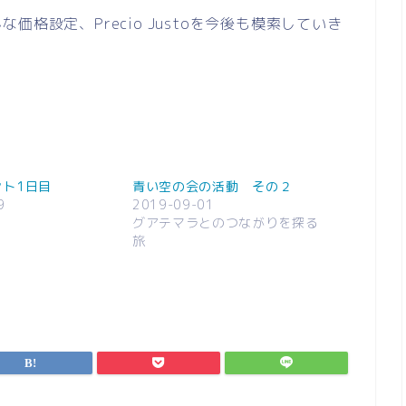
格設定、Precio Justoを今後も模索していき
ント1日目
青い空の会の活動 その２
9
2019-09-01
グアテマラとのつながりを探る
旅