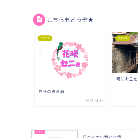
こちらもどうぞ★
つぶやき
つぶやき
何にお金を
自分の思考癖
2021-10-11
2025-01-12
日本での出費と対策