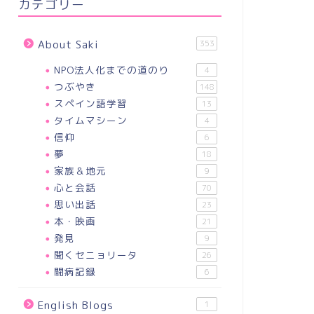
カテゴリー
About Saki
353
NPO法人化までの道のり
4
つぶやき
148
スペイン語学習
13
タイムマシーン
4
信仰
6
夢
18
家族＆地元
9
心と会話
70
思い出話
23
本・映画
21
発見
9
聞くセニョリータ
26
闘病記録
6
English Blogs
1