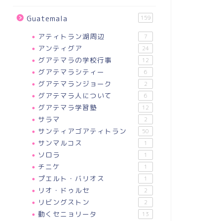
Guatemala
159
アティトラン湖周辺
7
アンティグア
24
グアテマラの学校行事
12
グアテマラシティー
6
グアテマランジョーク
2
グアテマラ人について
6
グアテマラ学習塾
12
サラマ
2
サンティアゴアティトラン
50
サンマルコス
1
ソロラ
1
チニケ
1
プエルト・バリオス
1
リオ・ドゥルセ
2
リビングストン
2
動くセニョリータ
13