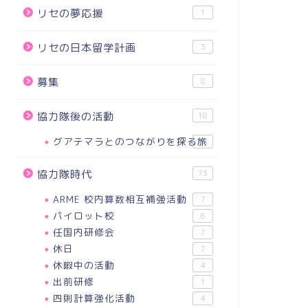
リセの夢応援
1
リセの日本留学計画
3
募集
8
協力隊後の活動
18
グアテマラとのつながりを探る旅
18
協力隊時代
73
ARME 校内算数相互補強活動
7
パイロット校
6
任国内研修会
7
休日
7
休暇中の活動
4
出前研修
1
四則計算強化活動
4