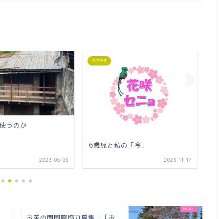
つぶやき
つ
使うのか
6歳児と私の「今」
ペ
2023-05-03
2023-11-17
お茶の間国際協力募集！「お