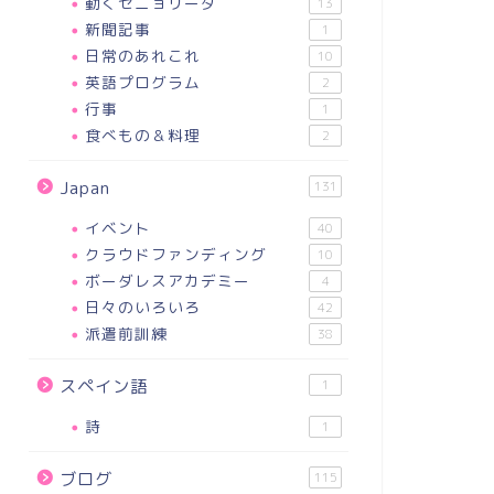
動くセニョリータ
13
新聞記事
1
日常のあれこれ
10
英語プログラム
2
行事
1
食べもの＆料理
2
Japan
131
イベント
40
クラウドファンディング
10
ボーダレスアカデミー
4
日々のいろいろ
42
派遣前訓練
38
スペイン語
1
詩
1
ブログ
115