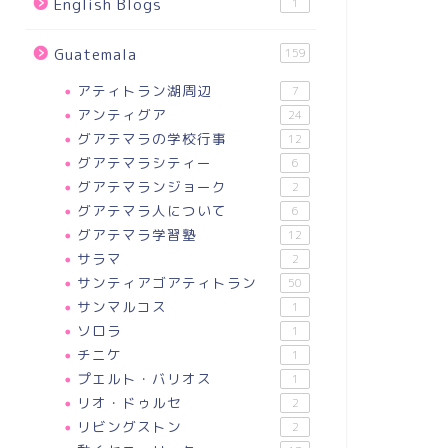
English Blogs
1
Guatemala
159
アティトラン湖周辺
7
アンティグア
24
グアテマラの学校行事
12
グアテマラシティー
6
グアテマランジョーク
2
グアテマラ人について
6
グアテマラ学習塾
12
サラマ
2
サンティアゴアティトラン
50
サンマルコス
1
ソロラ
1
チニケ
1
プエルト・バリオス
1
リオ・ドゥルセ
2
リビングストン
2