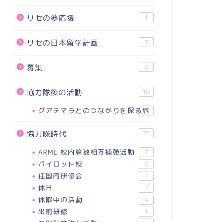
リセの夢応援
1
リセの日本留学計画
3
募集
8
協力隊後の活動
18
グアテマラとのつながりを探る旅
18
協力隊時代
73
ARME 校内算数相互補強活動
7
パイロット校
6
任国内研修会
7
休日
7
休暇中の活動
4
出前研修
1