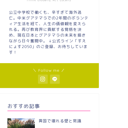
Think Globally, Act Locally
公立中学校で働くも、辛すぎて海外逃
亡。中米グアテマラでの2年間のボランテ
ィア生活を経て、人生の価値観を変えら
れる。再び教育界に貢献する覚悟を決
め、現在日本とグアテマラの未来を描き
ながら日々奮闘中。 ↓公式ライン「すえ
にょす2050」のご登録、お待ちしていま
す！
＼ Follow me ／
おすすめ記事
異国で壊れる壁と常識