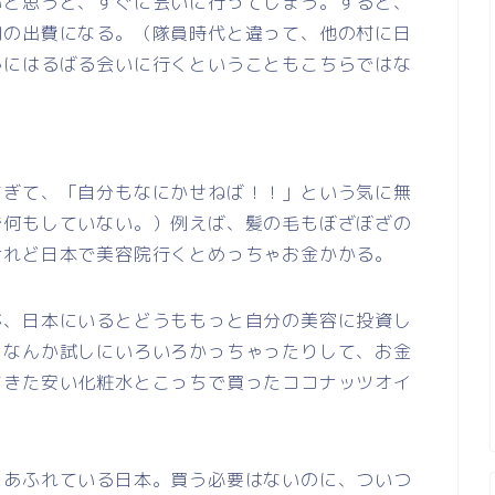
いと思うと、すぐに会いに行ってしまう。すると、
円の出費になる。（隊員時代と違って、他の村に日
かにはるばる会いに行くということもこちらではな
すぎて、「自分もなにかせねば！！」という気に無
で何もしていない。）例えば、髪の毛もぼざぼざの
けれど日本で美容院行くとめっちゃお金かかる。
が、日本にいるとどうももっと自分の美容に投資し
りなんか試しにいろいろかっちゃったりして、お金
てきた安い化粧水とこっちで買ったココナッツオイ
にあふれている日本。買う必要はないのに、ついつ