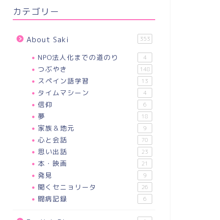
カテゴリー
About Saki
353
NPO法人化までの道のり
4
つぶやき
148
スペイン語学習
13
タイムマシーン
4
信仰
6
夢
18
家族＆地元
9
心と会話
70
思い出話
23
本・映画
21
発見
9
聞くセニョリータ
26
闘病記録
6