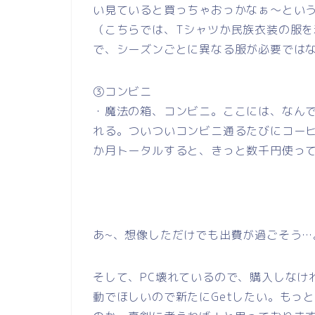
い見ていると買っちゃおっかなぁ～とい
（こちらでは、Tシャツか民族衣装の服
で、シーズンごとに異なる服が必要では
③コンビニ
・魔法の箱、コンビニ。ここには、なん
れる。ついついコンビニ通るたびにコー
か月トータルすると、きっと数千円使っ
あ~、想像しただけでも出費が過ごそう…
そして、PC壊れているので、購入しなければ
動でほしいので新たにGetしたい。もっ