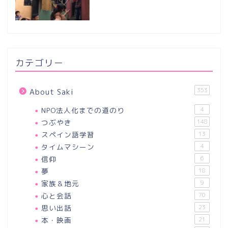
カテゴリー
353
About Saki
NPO法人化までの道のり
4
つぶやき
148
スペイン語学習
13
タイムマシーン
4
信仰
6
夢
18
家族＆地元
9
心と会話
70
思い出話
23
本・映画
21