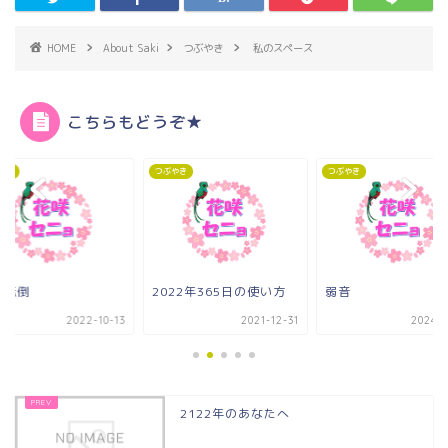
HOME
About Saki
つぶやき
私のスペース
こちらもどうぞ★
やき
つぶやき
つぶやき
末転倒
2022年365日の使い方
弱音
2022-10-13
2021-12-31
2024-0
2122年のあなたへ