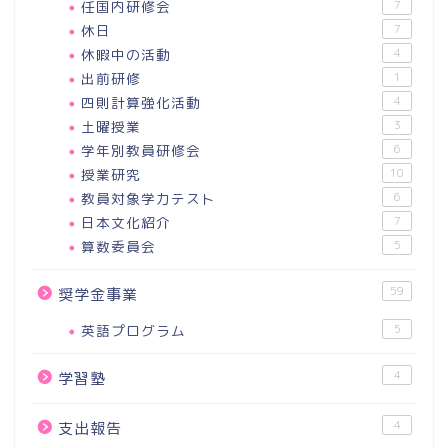
任国内研修会
7
休日
7
休暇中の活動
4
出前研修
1
四則計算強化活動
4
土曜授業
3
学年別教員研修会
6
授業研究
10
教員対象学力テスト
6
日本文化紹介
7
算数委員会
5
59
奨学金事業
英語プログラム
5
4
学習塾
4
支出報告