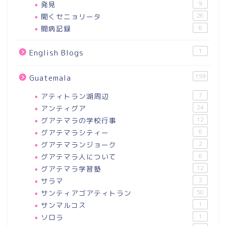
発見
9
聞くセニョリータ
26
闘病記録
6
1
English Blogs
159
Guatemala
アティトラン湖周辺
7
アンティグア
24
グアテマラの学校行事
12
グアテマラシティー
6
グアテマランジョーク
2
グアテマラ人について
6
グアテマラ学習塾
12
サラマ
2
サンティアゴアティトラン
50
サンマルコス
1
ソロラ
1