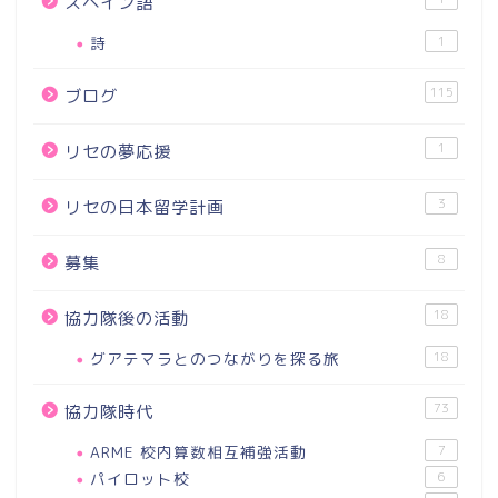
スペイン語
詩
1
115
ブログ
1
リセの夢応援
3
リセの日本留学計画
8
募集
18
協力隊後の活動
グアテマラとのつながりを探る旅
18
73
協力隊時代
ARME 校内算数相互補強活動
7
パイロット校
6