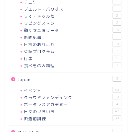
チニケ
1
プエルト・バリオス
1
リオ・ドゥルセ
2
リビングストン
2
動くセニョリータ
13
新聞記事
1
日常のあれこれ
10
英語プログラム
2
行事
1
食べもの＆料理
2
131
Japan
イベント
40
クラウドファンディング
10
ボーダレスアカデミー
4
日々のいろいろ
42
派遣前訓練
38
1