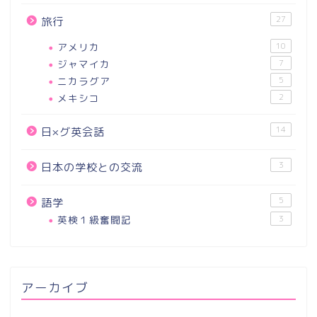
27
旅行
アメリカ
10
ジャマイカ
7
ニカラグア
5
メキシコ
2
14
日×グ英会話
3
日本の学校との交流
5
語学
英検１級奮闘記
3
アーカイブ