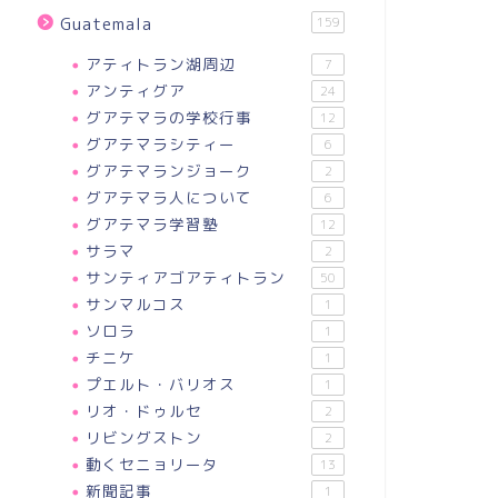
Guatemala
159
アティトラン湖周辺
7
アンティグア
24
グアテマラの学校行事
12
グアテマラシティー
6
グアテマランジョーク
2
グアテマラ人について
6
グアテマラ学習塾
12
サラマ
2
サンティアゴアティトラン
50
サンマルコス
1
ソロラ
1
チニケ
1
プエルト・バリオス
1
リオ・ドゥルセ
2
リビングストン
2
動くセニョリータ
13
新聞記事
1