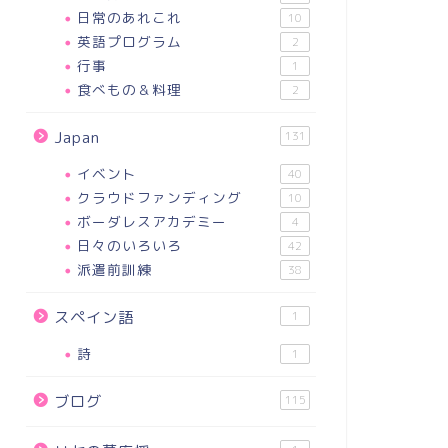
日常のあれこれ
10
英語プログラム
2
行事
1
食べもの＆料理
2
Japan
131
イベント
40
クラウドファンディング
10
ボーダレスアカデミー
4
日々のいろいろ
42
派遣前訓練
38
スペイン語
1
詩
1
ブログ
115