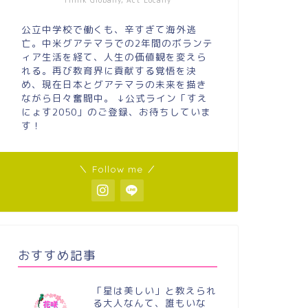
Think Globally, Act Locally
公立中学校で働くも、辛すぎて海外逃
亡。中米グアテマラでの2年間のボランテ
ィア生活を経て、人生の価値観を変えら
れる。再び教育界に貢献する覚悟を決
め、現在日本とグアテマラの未来を描き
ながら日々奮闘中。 ↓公式ライン「すえ
にょす2050」のご登録、お待ちしていま
す！
＼ Follow me ／
おすすめ記事
「星は美しい」と教えられ
る大人なんて、誰もいな