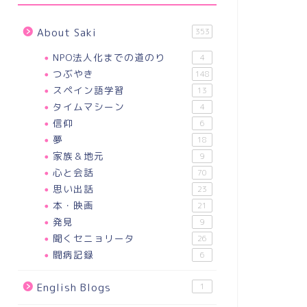
About Saki
353
NPO法人化までの道のり
4
つぶやき
148
スペイン語学習
13
タイムマシーン
4
信仰
6
夢
18
家族＆地元
9
心と会話
70
思い出話
23
本・映画
21
発見
9
聞くセニョリータ
26
闘病記録
6
English Blogs
1