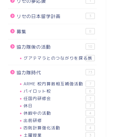
リセの夢応援
1
リセの日本留学計画
3
募集
8
協力隊後の活動
18
グアテマラとのつながりを探る旅
18
協力隊時代
73
ARME 校内算数相互補強活動
7
パイロット校
6
任国内研修会
7
休日
7
休暇中の活動
4
出前研修
1
四則計算強化活動
4
土曜授業
3