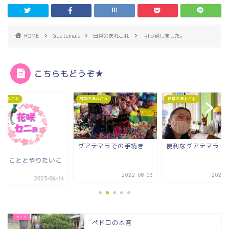
HOME
Guatemala
日常のあれこれ
引っ越しました。
こちらもどうぞ★
のあれこれ
日常のあれこれ
日常のあれこれ
アテマラでの手続き
便利なグアテマラ
銀行口座ができるま
2022-08-03
2021-10-12
2022-0
ペドロの本音