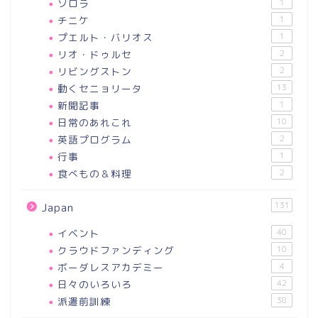
ソロラ
1
チニケ
1
プエルト・バリオス
1
リオ・ドゥルセ
2
リビングストン
2
動くセニョリータ
13
新聞記事
1
日常のあれこれ
10
英語プログラム
2
行事
1
食べもの＆料理
2
131
Japan
イベント
40
クラウドファンディング
10
ボーダレスアカデミー
4
日々のいろいろ
42
派遣前訓練
38