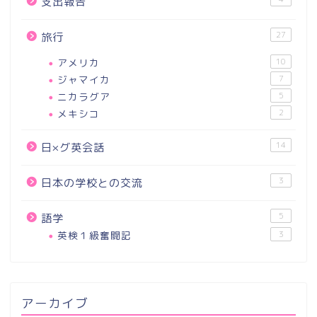
支出報告
27
旅行
アメリカ
10
ジャマイカ
7
ニカラグア
5
メキシコ
2
14
日×グ英会話
3
日本の学校との交流
5
語学
英検１級奮闘記
3
アーカイブ