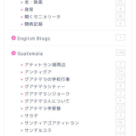
本・映画
21
発見
9
聞くセニョリータ
26
闘病記録
6
1
English Blogs
159
Guatemala
アティトラン湖周辺
7
アンティグア
24
グアテマラの学校行事
12
グアテマラシティー
6
グアテマランジョーク
2
グアテマラ人について
6
グアテマラ学習塾
12
サラマ
2
サンティアゴアティトラン
50
サンマルコス
1