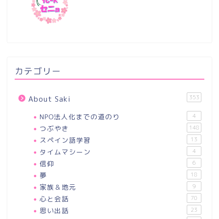
カテゴリー
353
About Saki
NPO法人化までの道のり
4
つぶやき
148
スペイン語学習
13
タイムマシーン
4
信仰
6
夢
18
家族＆地元
9
心と会話
70
思い出話
23