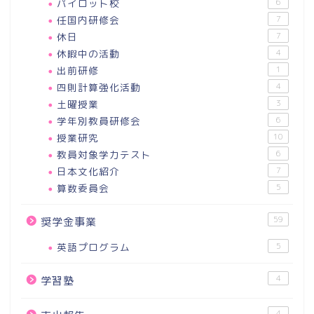
パイロット校
6
任国内研修会
7
休日
7
休暇中の活動
4
出前研修
1
四則計算強化活動
4
土曜授業
3
学年別教員研修会
6
授業研究
10
教員対象学力テスト
6
日本文化紹介
7
算数委員会
5
59
奨学金事業
英語プログラム
5
4
学習塾
4