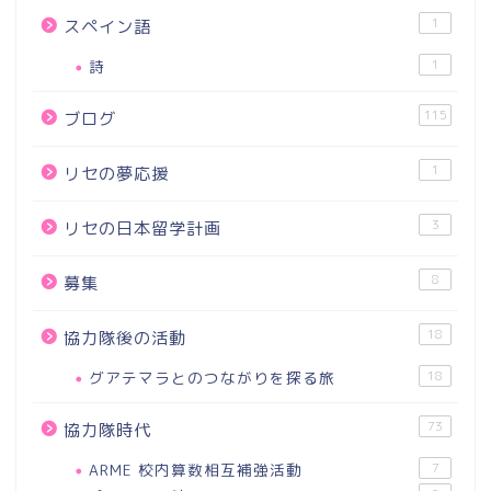
1
スペイン語
詩
1
115
ブログ
1
リセの夢応援
3
リセの日本留学計画
8
募集
18
協力隊後の活動
グアテマラとのつながりを探る旅
18
73
協力隊時代
ARME 校内算数相互補強活動
7