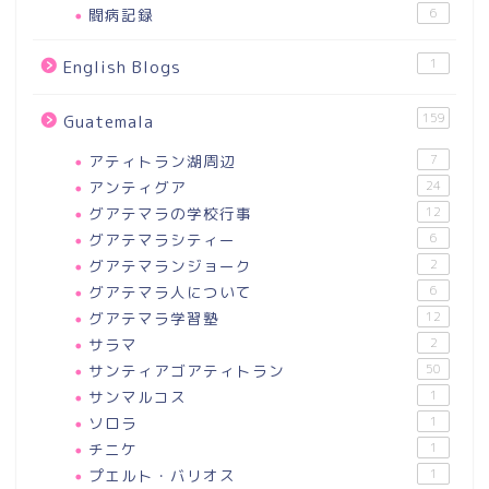
闘病記録
6
1
English Blogs
159
Guatemala
アティトラン湖周辺
7
アンティグア
24
グアテマラの学校行事
12
グアテマラシティー
6
グアテマランジョーク
2
グアテマラ人について
6
グアテマラ学習塾
12
サラマ
2
サンティアゴアティトラン
50
サンマルコス
1
ソロラ
1
チニケ
1
プエルト・バリオス
1