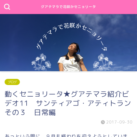
グアテマラで花咲かセニョリータ
ブログ
動くセニョリータ★グアテマラ紹介ビ
デオ11 サンティアゴ・アティトラン
その３ 日常編
2017-09-30
あっという間に、９月も終わりを迎えようとしていま