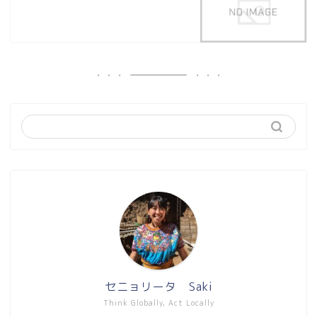
セニョリータ Saki
Think Globally, Act Locally