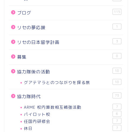
115
ブログ
1
リセの夢応援
3
リセの日本留学計画
8
募集
18
協力隊後の活動
グアテマラとのつながりを探る旅
18
73
協力隊時代
ARME 校内算数相互補強活動
7
パイロット校
6
任国内研修会
7
休日
7