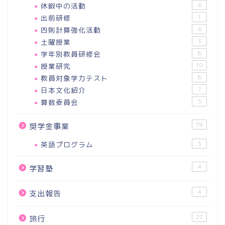
休暇中の活動
4
出前研修
1
四則計算強化活動
4
土曜授業
3
学年別教員研修会
6
授業研究
10
教員対象学力テスト
6
日本文化紹介
7
算数委員会
5
59
奨学金事業
英語プログラム
5
4
学習塾
4
支出報告
27
旅行