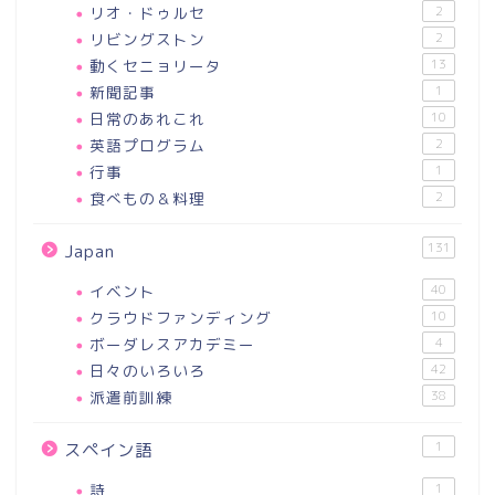
リオ・ドゥルセ
2
リビングストン
2
動くセニョリータ
13
新聞記事
1
日常のあれこれ
10
英語プログラム
2
行事
1
食べもの＆料理
2
131
Japan
イベント
40
クラウドファンディング
10
ボーダレスアカデミー
4
日々のいろいろ
42
派遣前訓練
38
1
スペイン語
詩
1