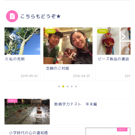
こちらもどうぞ★
グ
ブログ
ブログ
で見た私の死期
ビーズ製品の裏話
念願のご対面
2019-09-01
2016-04-07
2019-0
教員学力テスト 年末編
小学時代の心の違和感