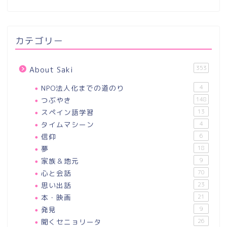
カテゴリー
353
About Saki
NPO法人化までの道のり
4
つぶやき
148
スペイン語学習
13
タイムマシーン
4
信仰
6
夢
18
家族＆地元
9
心と会話
70
思い出話
23
本・映画
21
発見
9
聞くセニョリータ
26